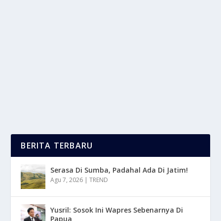
PROFIL VIVIAN MLBB MOTHER TANK IKON
ESPORTS WANITA INDONESIA
oleh
LaporanMasa 24
|
Des 14, 2025
|
NEWS
,
SPORT
|
0
|
Dia adalah Vivi Indrawaty, yang di kenal luas dengan
nama Vivian. Dengan julukan khasnya,...
BACA SELENGKAPNYA
BERITA TERBARU
Serasa Di Sumba, Padahal Ada Di Jatim!
Agu 7, 2026
|
TREND
Yusril: Sosok Ini Wapres Sebenarnya Di
Papua