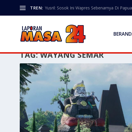
TREN:
Yusril: Sosok Ini Wapres Sebenarnya Di Papua
BERAND
TAG:
WAYANG SEMAR