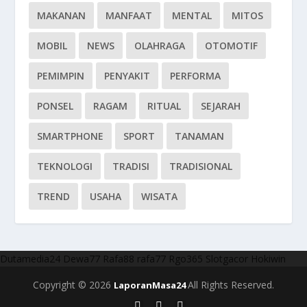
MAKANAN
MANFAAT
MENTAL
MITOS
MOBIL
NEWS
OLAHRAGA
OTOMOTIF
PEMIMPIN
PENYAKIT
PERFORMA
PONSEL
RAGAM
RITUAL
SEJARAH
SMARTPHONE
SPORT
TANAMAN
TEKNOLOGI
TRADISI
TRADISIONAL
TREND
USAHA
WISATA
Dutamedia24
Dewa77
Rafa88
rafa77
Rgo365
Slotgacor
Hokiwin
Copyright © 2026
All Rights Reserved.
LaporanMasa24