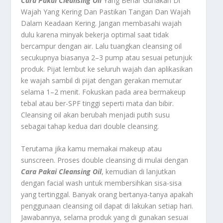
Cara Pakai Cleansing Oil
Yang Benar Gunakan Di
Wajah Yang Kering Dan Pastikan Tangan Dan Wajah
Dalam Keadaan Kering. Jangan membasahi wajah
dulu karena minyak bekerja optimal saat tidak
bercampur dengan air. Lalu tuangkan cleansing oil
secukupnya biasanya 2–3 pump atau sesuai petunjuk
produk. Pijat lembut ke seluruh wajah dan aplikasikan
ke wajah sambil di pijat dengan gerakan memutar
selama 1–2 menit. Fokuskan pada area bermakeup
tebal atau ber-SPF tinggi seperti mata dan bibir.
Cleansing oil akan berubah menjadi putih susu
sebagai tahap kedua dari double cleansing.
Terutama jika kamu memakai makeup atau
sunscreen. Proses double cleansing di mulai dengan
Cara Pakai Cleansing Oil
, kemudian di lanjutkan
dengan facial wash untuk membersihkan sisa-sisa
yang tertinggal. Banyak orang bertanya-tanya apakah
penggunaan cleansing oil dapat di lakukan setiap hari.
Jawabannya, selama produk yang di gunakan sesuai