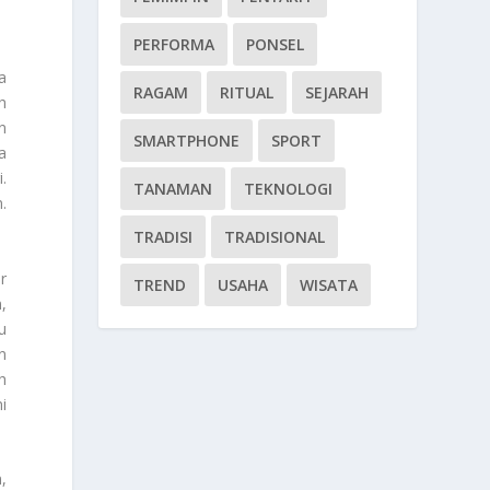
PERFORMA
PONSEL
a
RAGAM
RITUAL
SEJARAH
h
n
SMARTPHONE
SPORT
a
.
TANAMAN
TEKNOLOGI
.
TRADISI
TRADISIONAL
r
TREND
USAHA
WISATA
,
u
n
h
i
,