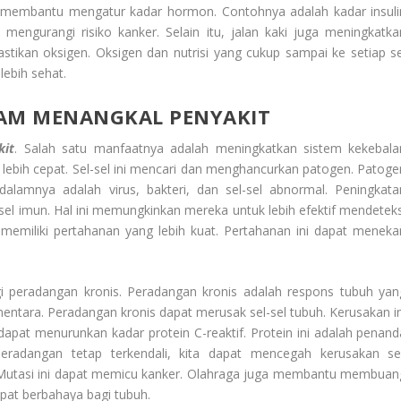
t membantu mengatur kadar hormon. Contohnya adalah kadar insuli
mengurangi risiko kanker. Selain itu, jalan kaki juga meningkatka
astikan oksigen. Oksigen dan nutrisi yang cukup sampai ke setiap se
lebih sehat.
ALAM MENANGKAL PENYAKIT
kit
. Salah satu manfaatnya adalah meningkatkan sistem kekebala
ak lebih cepat. Sel-sel ini mencari dan menghancurkan patogen. Patoge
alamnya adalah virus, bakteri, dan sel-sel abnormal. Peningkata
el imun. Hal ini memungkinkan mereka untuk lebih efektif mendeteks
a memiliki pertahanan yang lebih kuat. Pertahanan ini dapat meneka
i peradangan kronis. Peradangan kronis adalah respons tubuh yan
mentara. Peradangan kronis dapat merusak sel-sel tubuh. Kerusakan in
apat menurunkan kadar protein C-reaktif. Protein ini adalah penand
adangan tetap terkendali, kita dapat mencegah kerusakan sel
. Mutasi ini dapat memicu kanker. Olahraga juga membantu membuan
apat berbahaya bagi tubuh.