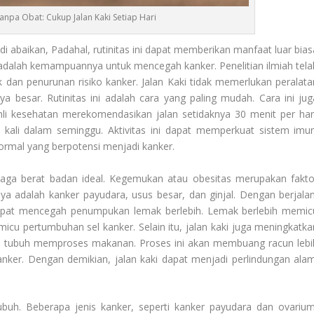
npa Obat: Cukup Jalan Kaki Setiap Hari
di abaikan, Padahal, rutinitas ini dapat memberikan manfaat luar bias
 adalah kemampuannya untuk mencegah kanker. Penelitian ilmiah tela
k dan penurunan risiko kanker. Jalan Kaki tidak memerlukan peralata
a besar. Rutinitas ini adalah cara yang paling mudah. Cara ini jug
ahli kesehatan merekomendasikan jalan setidaknya 30 menit per hari
ali dalam seminggu. Aktivitas ini dapat memperkuat sistem imun
ormal yang berpotensi menjadi kanker.
enjaga berat badan ideal. Kegemukan atau obesitas merupakan fakto
nya adalah kanker payudara, usus besar, dan ginjal. Dengan berjalan
 dapat mencegah penumpukan lemak berlebih. Lemak berlebih memic
cu pertumbuhan sel kanker. Selain itu, jalan kaki juga meningkatka
 tubuh memproses makanan. Proses ini akan membuang racun lebi
anker. Dengan demikian, jalan kaki dapat menjadi perlindungan alam
h. Beberapa jenis kanker, seperti kanker payudara dan ovarium