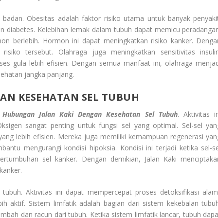
 badan. Obesitas adalah faktor risiko utama untuk banyak penyakit
dan diabetes. Kelebihan lemak dalam tubuh dapat memicu peradangan
on berlebih. Hormon ini dapat meningkatkan risiko kanker. Denga
isiko tersebut. Olahraga juga meningkatkan sensitivitas insulin
s gula lebih efisien. Dengan semua manfaat ini, olahraga menjad
esehatan jangka panjang.
AN KESEHATAN SEL TUBUH
a
Hubungan Jalan Kaki Dengan Kesehatan Sel Tubuh
. Aktivitas i
sigen sangat penting untuk fungsi sel yang optimal. Sel-sel yan
ang lebih efisien. Mereka juga memiliki kemampuan regenerasi yan
ntu mengurangi kondisi hipoksia. Kondisi ini terjadi ketika sel-se
pertumbuhan sel kanker. Dengan demikian,
Jalan Kaki
menciptaka
 kanker.
tubuh. Aktivitas ini dapat mempercepat proses detoksifikasi alami
bih aktif. Sistem limfatik adalah bagian dari sistem kekebalan tubuh
bah dan racun dari tubuh. Ketika sistem limfatik lancar, tubuh dapa