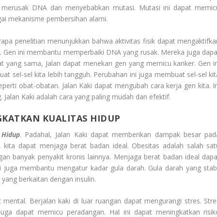
at merusak DNA dan menyebabkan mutasi. Mutasi ini dapat memic
bagai mekanisme pembersihan alami.
apa penelitian menunjukkan bahwa aktivitas fisik dapat mengaktifka
or. Gen ini membantu memperbaiki DNA yang rusak. Mereka juga dapa
t yang sama, Jalan dapat menekan gen yang memicu kanker. Gen in
t sel-sel kita lebih tangguh. Perubahan ini juga membuat sel-sel kit
eperti obat-obatan. Jalan Kaki dapat mengubah cara kerja gen kita. In
 Jalan Kaki adalah cara yang paling mudah dan efektif.
KATKAN KUALITAS HIDUP
 Hidup
. Padahal, Jalan Kaki dapat memberikan dampak besar pad
, kita dapat menjaga berat badan ideal. Obesitas adalah salah sat
ngan banyak penyakit kronis lainnya. Menjaga berat badan ideal dapa
Kaki juga membantu mengatur kadar gula darah. Gula darah yang stabi
yang berkaitan dengan insulin.
t mental. Berjalan kaki di luar ruangan dapat mengurangi stres. Stre
juga dapat memicu peradangan. Hal ini dapat meningkatkan risik