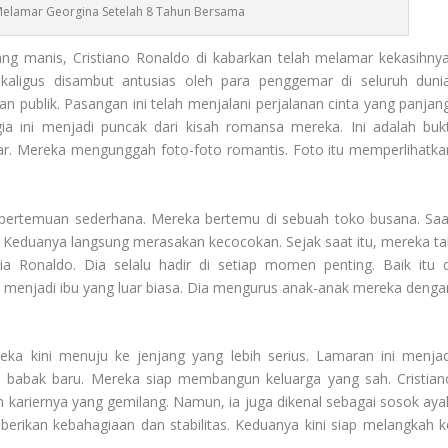
Melamar Georgina Setelah 8 Tahun Bersama
ng manis, Cristiano Ronaldo di kabarkan telah melamar kekasihnya
kaligus disambut antusias oleh para penggemar di seluruh dunia
publik. Pasangan ini telah menjalani perjalanan cinta yang panjang
a ini menjadi puncak dari kisah romansa mereka. Ini adalah bukt
bar. Mereka mengunggah foto-foto romantis. Foto itu memperlihatka
ri pertemuan sederhana. Mereka bertemu di sebuah toko busana. Saa
o. Keduanya langsung merasakan kecocokan. Sejak saat itu, mereka ta
a Ronaldo. Dia selalu hadir di setiap momen penting. Baik itu d
a menjadi ibu yang luar biasa. Dia mengurus anak-anak mereka denga
eka kini menuju ke jenjang yang lebih serius. Lamaran ini menjad
babak baru. Mereka siap membangun keluarga yang sah. Cristian
n kariernya yang gemilang. Namun, ia juga dikenal sebagai sosok aya
erikan kebahagiaan dan stabilitas. Keduanya kini siap melangkah k