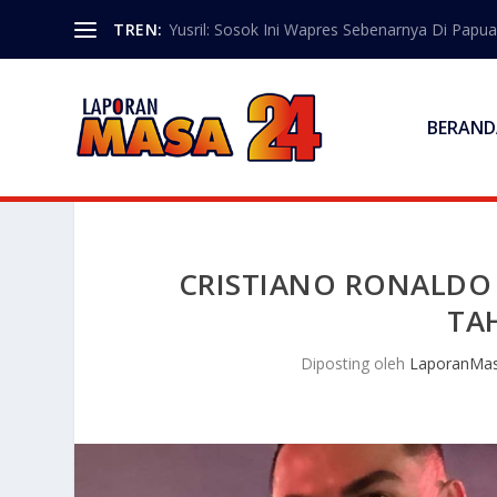
TREN:
Yusril: Sosok Ini Wapres Sebenarnya Di Papua
BERAND
CRISTIANO RONALDO
TA
Diposting oleh
LaporanMas