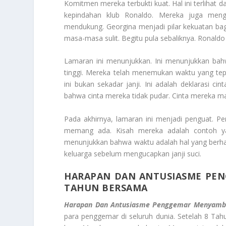
Komitmen mereka terbukti kuat. Hal ini terlihat 
kepindahan klub Ronaldo. Mereka juga mengh
mendukung. Georgina menjadi pilar kekuatan ba
masa-masa sulit. Begitu pula sebaliknya. Ronald
Lamaran ini menunjukkan. Ini menunjukkan bahw
tinggi. Mereka telah menemukan waktu yang te
ini bukan sekadar janji. Ini adalah deklarasi cin
bahwa cinta mereka tidak pudar. Cinta mereka ma
Pada akhirnya, lamaran ini menjadi penguat. P
memang ada. Kisah mereka adalah contoh ya
menunjukkan bahwa waktu adalah hal yang berh
keluarga sebelum mengucapkan janji suci.
HARAPAN DAN ANTUSIASME PEN
TAHUN BERSAMA
Harapan Dan Antusiasme Penggemar Menyambu
para penggemar di seluruh dunia. Setelah 8 Ta