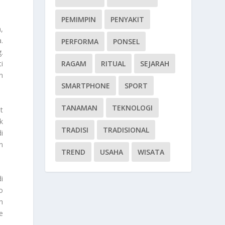
PEMIMPIN
PENYAKIT
,
.
PERFORMA
PONSEL
.
RAGAM
RITUAL
SEJARAH
i
n
SMARTPHONE
SPORT
TANAMAN
TEKNOLOGI
t
k
TRADISI
TRADISIONAL
i
n
TREND
USAHA
WISATA
i
o
h
e