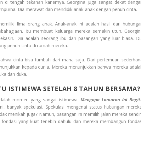
n di tengah tekanan kariernya. Georgina juga sangat dekat denga
sempurna. Dia merawat dan mendidik anak-anak dengan penuh cinta.
miliki lima orang anak. Anak-anak ini adalah hasil dari hubunga
bahagiaan. Itu membuat keluarga mereka semakin utuh. Georgin
ekasih. Dia adalah seorang ibu dan pasangan yang luar biasa. Di
ang penuh cinta di rumah mereka.
i bahwa cinta bisa tumbuh dari mana saja. Dari pertemuan sederhan
menunjukkan kepada dunia. Mereka menunjukkan bahwa mereka adala
uka dan duka.
U ISTIMEWA SETELAH 8 TAHUN BERSAMA?
adalah momen yang sangat istimewa.
Mengapa Lamaran Ini Begit
ini, banyak spekulasi. Spekulasi mengenai status hubungan mereka
ak menikah juga? Namun, pasangan ini memilih jalan mereka sendiri
 fondasi yang kuat terlebih dahulu dan mereka membangun fondas