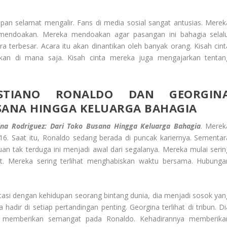
an selamat mengalir. Fans di media sosial sangat antusias. Merek
endoakan. Mereka mendoakan agar pasangan ini bahagia selalu
 terbesar. Acara itu akan dinantikan oleh banyak orang. Kisah cint
ukan di mana saja. Kisah cinta mereka juga mengajarkan tentan
ISTIANO RONALDO DAN GEORGIN
SANA HINGGA KELUARGA BAHAGIA
ina Rodriguez: Dari Toko Busana Hingga Keluarga Bahagia
. Merek
16. Saat itu, Ronaldo sedang berada di puncak kariernya. Sementar
n tak terduga ini menjadi awal dari segalanya. Mereka mulai serin
. Mereka sering terlihat menghabiskan waktu bersama. Hubunga
asi dengan kehidupan seorang bintang dunia, d
ia menjadi sosok yan
hadir di setiap pertandingan penting. Georgina terlihat di tribun. Di
ga memberikan semangat pada Ronaldo. Kehadirannya memberika