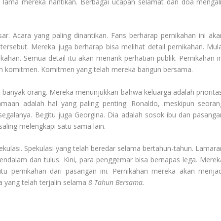
 lama mereka nantikan. Berbagai ucapan selamat dan doa mengali
.
sar. Acara yang paling dinantikan. Fans berharap pernikahan ini aka
ersebut. Mereka juga berharap bisa melihat detail pernikahan. Mula
kahan. Semua detail itu akan menarik perhatian publik. Pernikahan in
dan komitmen. Komitmen yang telah mereka bangun bersama.
gi banyak orang. Mereka menunjukkan bahwa keluarga adalah prioritas
aan adalah hal yang paling penting. Ronaldo, meskipun seoran
segalanya. Begitu juga Georgina. Dia adalah sosok ibu dan pasanga
 saling melengkapi satu sama lain.
spekulasi. Spekulasi yang telah beredar selama bertahun-tahun. Lamara
 mendalam dan tulus. Kini, para penggemar bisa bernapas lega. Merek
itu pernikahan dari pasangan ini. Pernikahan mereka akan menjad
a yang telah terjalin selama
8 Tahun Bersama
.