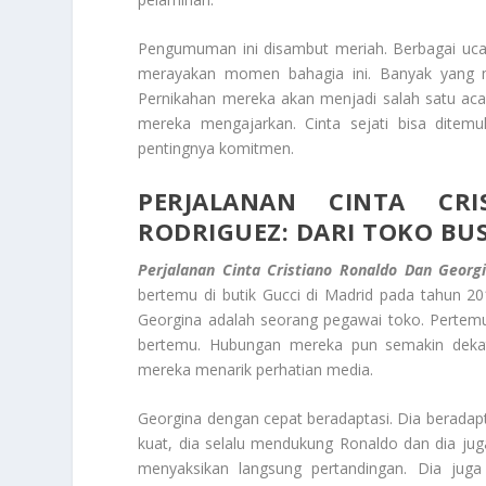
Pengumuman ini disambut meriah. Berbagai ucap
merayakan momen bahagia ini. Banyak yang m
Pernikahan mereka akan menjadi salah satu acara
mereka mengajarkan. Cinta sejati bisa ditem
pentingnya komitmen.
PERJALANAN CINTA CR
RODRIGUEZ: DARI TOKO BU
Perjalanan Cinta Cristiano Ronaldo Dan Georg
bertemu di butik Gucci di Madrid pada tahun 20
Georgina adalah seorang pegawai toko. Pertemua
bertemu. Hubungan mereka pun semakin dekat
mereka menarik perhatian media.
Georgina dengan cepat beradaptasi.
Dia beradapt
kuat, dia selalu mendukung Ronaldo dan dia juga 
menyaksikan langsung pertandingan. Dia ju