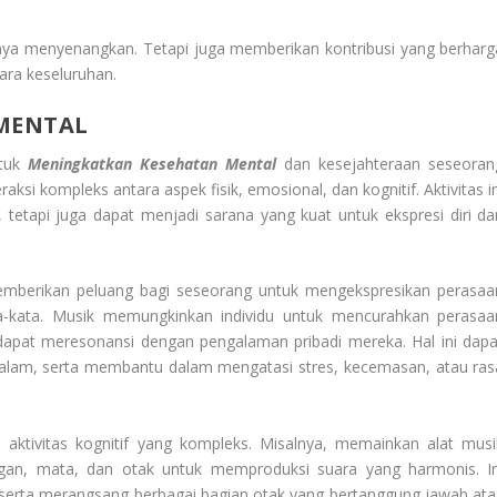
ya menyenangkan. Tetapi juga memberikan kontribusi yang berharg
ara keseluruhan.
MENTAL
ntuk
Meningkatkan Kesehatan Mental
dan kesejahteraan seseoran
ksi kompleks antara aspek fisik, emosional, dan kognitif. Aktivitas in
, tetapi juga dapat menjadi sarana yang kuat untuk ekspresi diri da
memberikan peluang bagi seseorang untuk mengekspresikan perasaa
a-kata. Musik memungkinkan individu untuk mencurahkan perasaa
 dapat meresonansi dengan pengalaman pribadi mereka. Hal ini dapa
lam, serta membantu dalam mengatasi stres, kecemasan, atau ras
 aktivitas kognitif yang kompleks. Misalnya, memainkan alat musi
gan, mata, dan otak untuk memproduksi suara yang harmonis. In
erta merangsang berbagai bagian otak yang bertanggung jawab ata