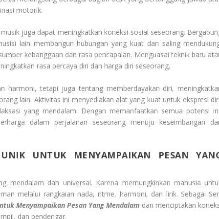
inasi motorik.
n musik juga dapat meningkatkan koneksi sosial seseorang. Bergabun
musisi lain membangun hubungan yang kuat dan saling mendukung
 sumber kebanggaan dan rasa pencapaian. Menguasai teknik baru ata
ingkatkan rasa percaya diri dan harga diri seseorang.
n harmoni, tetapi juga tentang memberdayakan diri, meningkatka
 lain. Aktivitas ini menyediakan alat yang kuat untuk ekspresi diri
 relaksasi yang mendalam. Dengan memanfaatkan semua potensi ini
berharga dalam perjalanan seseorang menuju keseimbangan da
 UNIK UNTUK MENYAMPAIKAN PESAN YAN
ling mendalam dan universal. Karena memungkinkan manusia untu
an melalui rangkaian nada, ritme, harmoni, dan lirik. Sebagai Sen
Untuk Menyampaikan Pesan Yang Mendalam
dan menciptakan koneks
mpil, dan pendengar.