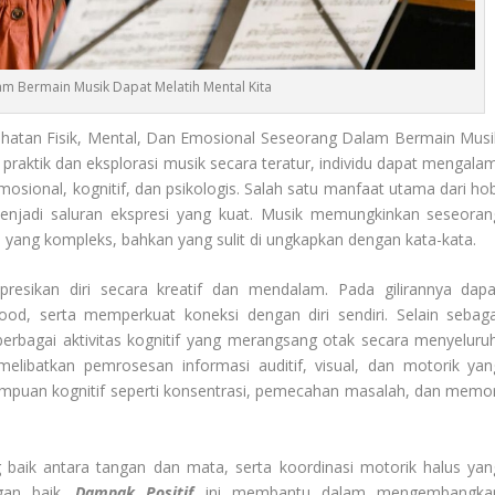
am Bermain Musik Dapat Melatih Mental Kita
atan Fisik, Mental, Dan Emosional Seseorang Dalam Bermain Musi
praktik dan eksplorasi musik secara teratur, individu dapat mengalam
sional, kognitif, dan psikologis. Salah satu manfaat utama dari hob
jadi saluran ekspresi yang kuat. Musik memungkinkan seseoran
ng kompleks, bahkan yang sulit di ungkapkan dengan kata-kata.
resikan diri secara kreatif dan mendalam. Pada gilirannya dapa
d, serta memperkuat koneksi dengan diri sendiri. Selain sebaga
berbagai aktivitas kognitif yang merangsang otak secara menyeluruh
melibatkan pemrosesan informasi auditif, visual, dan motorik yan
ampuan kognitif seperti konsentrasi, pemecahan masalah, dan memor
 baik antara tangan dan mata, serta koordinasi motorik halus yan
gan baik.
Dampak Positif
ini membantu dalam mengembangka