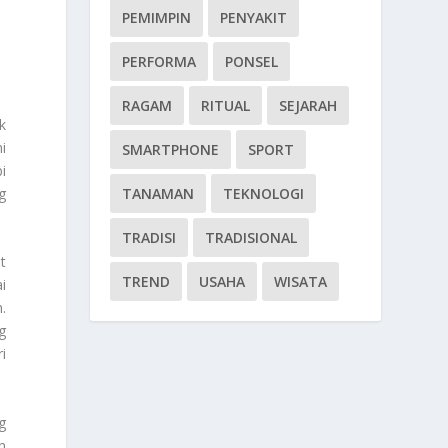
PEMIMPIN
PENYAKIT
PERFORMA
PONSEL
RAGAM
RITUAL
SEJARAH
k
i
SMARTPHONE
SPORT
i
g
TANAMAN
TEKNOLOGI
TRADISI
TRADISIONAL
t
TREND
USAHA
WISATA
i
.
g
i
g
n