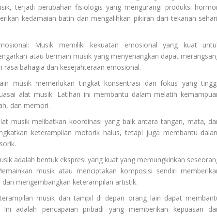
ik, terjadi perubahan fisiologis yang mengurangi produksi hormo
berikan kedamaian batin dan mengalihkan pikiran dari tekanan sehari
osional: Musik memiliki kekuatan emosional yang kuat untu
engarkan atau bermain musik yang menyenangkan dapat merangsan
 rasa bahagia dan kesejahteraan emosional.
in musik memerlukan tingkat konsentrasi dan fokus yang tinggi
uasai alat musik. Latihan ini membantu dalam melatih kemampua
lah, dan memori.
lat musik melibatkan koordinasi yang baik antara tangan, mata, da
ningkatkan keterampilan motorik halus, tetapi juga membantu dala
orik.
Musik adalah bentuk ekspresi yang kuat yang memungkinkan seseoran
. Memainkan musik atau menciptakan komposisi sendiri memberika
u dan mengembangkan keterampilan artistik.
eterampilan musik dan tampil di depan orang lain dapat membant
. Ini adalah pencapaian pribadi yang memberikan kepuasan da