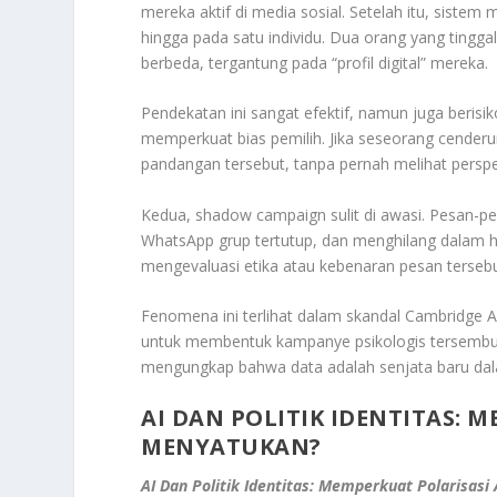
mereka aktif di media sosial. Setelah itu, siste
hingga pada satu individu. Dua orang yang tingg
berbeda, tergantung pada “profil digital” mereka.
Pendekatan ini sangat efektif, namun juga berisi
memperkuat bias pemilih. Jika seseorang cender
pandangan tersebut, tanpa pernah melihat perspe
Kedua, shadow campaign sulit di awasi. Pesan-pe
WhatsApp grup tertutup, dan menghilang dalam hitu
mengevaluasi etika atau kebenaran pesan tersebut
Fenomena ini terlihat dalam skandal Cambridge A
untuk membentuk kampanye psikologis tersembun
mengungkap bahwa data adalah senjata baru dalam
AI DAN POLITIK IDENTITAS: 
MENYATUKAN?
AI Dan Politik Identitas: Memperkuat Polarisas