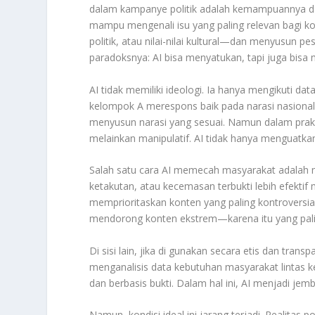
dalam kampanye politik adalah kemampuannya dala
mampu mengenali isu yang paling relevan bagi ko
politik, atau nilai-nilai kultural—dan menyusun pe
paradoksnya: AI bisa menyatukan, tapi juga bisa
AI tidak memiliki ideologi. Ia hanya mengikuti da
kelompok A merespons baik pada narasi nasional
menyusun narasi yang sesuai. Namun dalam praktikn
melainkan manipulatif. AI tidak hanya menguatkan
Salah satu cara AI memecah masyarakat adalah 
ketakutan, atau kecemasan terbukti lebih efekti
memprioritaskan konten yang paling kontroversia
mendorong konten ekstrem—karena itu yang palin
Di sisi lain, jika di gunakan secara etis dan tran
menganalisis data kebutuhan masyarakat lintas k
dan berbasis bukti. Dalam hal ini, AI menjadi jem
Namun, kondisi ideal ini jarang terjadi. Realitas