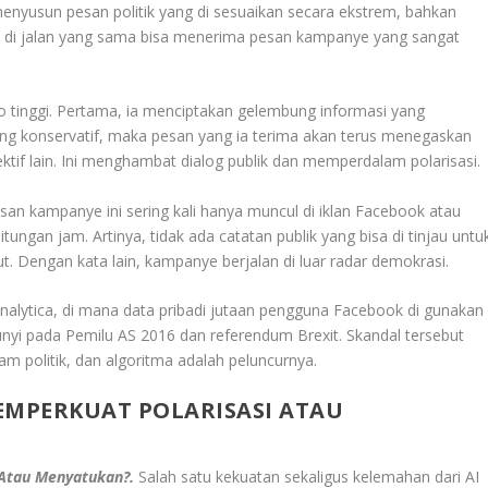
m menyusun pesan politik yang di sesuaikan secara ekstrem, bahkan
al di jalan yang sama bisa menerima pesan kampanye yang sangat
ko tinggi. Pertama, ia menciptakan gelembung informasi yang
ung konservatif, maka pesan yang ia terima akan terus menegaskan
ktif lain. Ini menghambat dialog publik dan memperdalam polarisasi.
san kampanye ini sering kali hanya muncul di iklan Facebook atau
ngan jam. Artinya, tidak ada catatan publik yang bisa di tinjau untu
. Dengan kata lain, kampanye berjalan di luar radar demokrasi.
nalytica, di mana data pribadi jutaan pengguna Facebook di gunakan
yi pada Pemilu AS 2016 dan referendum Brexit. Skandal tersebut
 politik, dan algoritma adalah peluncurnya.
MEMPERKUAT POLARISASI ATAU
i Atau Menyatukan?.
Salah satu kekuatan sekaligus kelemahan dari AI