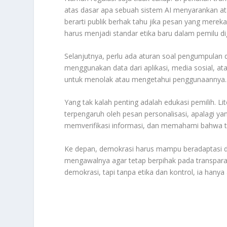
atas dasar apa sebuah sistem AI menyarankan at
berarti publik berhak tahu jika pesan yang mereka 
harus menjadi standar etika baru dalam pemilu dig
Selanjutnya, perlu ada aturan soal pengumpulan da
menggunakan data dari aplikasi, media sosial, at
untuk menolak atau mengetahui penggunaannya. H
Yang tak kalah penting adalah edukasi pemilih. Li
terpengaruh oleh pesan personalisasi, apalagi yan
memverifikasi informasi, dan memahami bahwa ti
Ke depan, demokrasi harus mampu beradaptasi d
mengawalnya agar tetap berpihak pada transparans
demokrasi, tapi tanpa etika dan kontrol, ia han