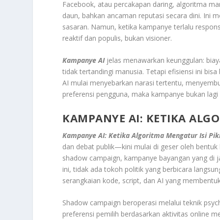
Facebook, atau percakapan daring, algoritma ma
daun, bahkan ancaman reputasi secara dini. Ini
sasaran. Namun, ketika kampanye terlalu responsi
reaktif dan populis, bukan visioner.
Kampanye AI
jelas menawarkan keunggulan: biaya
tidak tertandingi manusia. Tetapi efisiensi ini bi
AI mulai menyebarkan narasi tertentu, menyemb
preferensi pengguna, maka kampanye bukan lagi
KAMPANYE AI: KETIKA ALGO
Kampanye AI: Ketika Algoritma Mengatur Isi Pik
dan debat publik—kini mulai di geser oleh bent
shadow campaign, kampanye bayangan yang di ja
ini, tidak ada tokoh politik yang berbicara langsu
serangkaian kode, script, dan AI yang membentuk p
Shadow campaign beroperasi melalui teknik psych
preferensi pemilih berdasarkan aktivitas online 