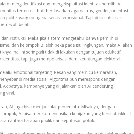
m mengidentifikasi dan mengeksploitasi identitas pemilih. AI
munitas tertentu—baik berdasarkan agama, ras, gender, orientasi
san politik yang mengena secara emosional. Tapi di sinilah letak
 memecah belah.
ta dan instruksi. Maka jika sistem mengetahui bahwa pemilih di
isme, dan kelompok B lebih peka pada isu lingkungan, maka AI akan
ya, hal ini seringkali tidak di lakukan dengan tujuan edukatif,
 identitas, tapi juga mempolarisasi demi keuntungan elektoral.
melalui emotional targeting. Pesan yang memicu kemarahan,
f menyebar di media sosial. Algoritma pun merespons dengan
l. Akibatnya, kampanye yang di jalankan oleh AI cenderung
g viral.
sparan, AI juga bisa menjadi alat pemersatu. Misalnya, dengan
elompok, AI bisa merekomendasikan kebijakan yang bersifat inklusif
batan antara harapan publik dan keputusan politik.
 politik seringkali menuntut kemenangan cepat, dan AI di salahgunakan