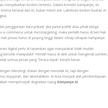
au menyebarkan konten tertentu. Dalam konteks kampanye, ini
terima berasal dari AI, bukan tokoh asli. Labelisasi konten buatan AI
ital.
n penggunaan data pribadi. Jika partai politik atau pihak ketiga
au e-commerce untuk microtargeting, maka pemilih harus di beri hak
ak privasi harus di junjung tinggi dalam setiap tahapan kampanye.
terasi digital perlu di tanamkan agar masyarakat tidak mudah
g bersifat manipulatif. Pemilih harus di latih untuk mengenali sumber,
dak semua pesan yang “terasa tepat” berarti benar.
engan teknologi. Bukan dengan menolak AI, tapi dengan
i, kejujuran, dan akuntabilitas. AI bisa menjadi alat pemberdayaan
ya akan mempercepat degradasi ruang
Kampanye AI
.