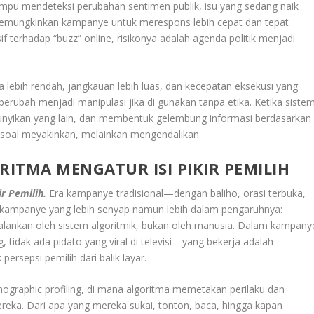
mpu mendeteksi perubahan sentimen publik, isu yang sedang naik
 memungkinkan kampanye untuk merespons lebih cepat dan tepat
f terhadap “buzz” online, risikonya adalah agenda politik menjadi
 lebih rendah, jangkauan lebih luas, dan kecepatan eksekusi yang
sa berubah menjadi manipulasi jika di gunakan tanpa etika. Ketika siste
unyikan yang lain, dan membentuk gelembung informasi berdasarkan
 soal meyakinkan, melainkan mengendalikan.
RITMA MENGATUR ISI PIKIR PEMILIH
ir Pemilih.
Era kampanye tradisional—dengan baliho, orasi terbuka,
uk kampanye yang lebih senyap namun lebih dalam pengaruhnya:
lankan oleh sistem algoritmik, bukan oleh manusia. Dalam kampany
ng, tidak ada pidato yang viral di televisi—yang bekerja adalah
ersepsi pemilih dari balik layar.
ographic profiling, di mana algoritma memetakan perilaku dan
mereka. Dari apa yang mereka sukai, tonton, baca, hingga kapan