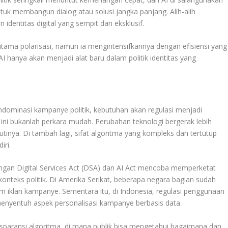
tuk membangun dialog atau solusi jangka panjang. Alih-alih
dentitas digital yang sempit dan eksklusif.
tama polarisasi, namun ia mengintensifkannya dengan efisiensi yang
I hanya akan menjadi alat baru dalam politik identitas yang
ndominasi kampanye politik, kebutuhan akan regulasi menjadi
ni bukanlah perkara mudah. Perubahan teknologi bergerak lebih
nya. Di tambah lagi, sifat algoritma yang kompleks dan tertutup
ri.
gan Digital Services Act (DSA) dan AI Act mencoba memperketat
onteks politik. Di Amerika Serikat, beberapa negara bagian sudah
iklan kampanye. Sementara itu, di Indonesia, regulasi penggunaan
menyentuh aspek personalisasi kampanye berbasis data.
ansparansi algoritma, di mana publik bisa mengetahui bagaimana dan