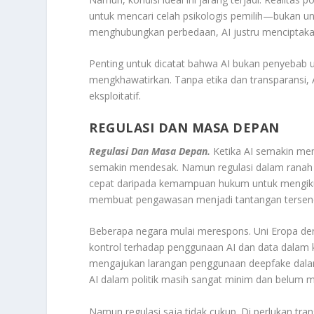
untuk mencari celah psikologis pemilih—bukan un
menghubungkan perbedaan, AI justru menciptakan i
Penting untuk dicatat bahwa AI bukan penyebab u
mengkhawatirkan. Tanpa etika dan transparansi, A
eksploitatif.
REGULASI DAN MASA DEPAN
Regulasi Dan Masa Depan.
Ketika AI semakin me
semakin mendesak. Namun regulasi dalam ranah i
cepat daripada kemampuan hukum untuk mengikuti
membuat pengawasan menjadi tantangan tersendi
Beberapa negara mulai merespons. Uni Eropa den
kontrol terhadap penggunaan AI dan data dalam k
mengajukan larangan penggunaan deepfake dalam 
AI dalam politik masih sangat minim dan belum 
Namun regulasi saja tidak cukup. Di perlukan tr