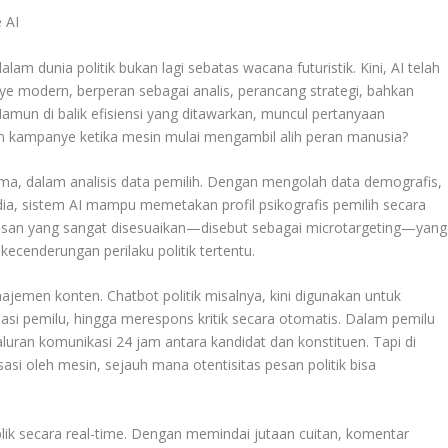
lam dunia politik bukan lagi sebatas wacana futuristik. Kini, AI telah
e modern, berperan sebagai analis, perancang strategi, bahkan
Namun di balik efisiensi yang ditawarkan, muncul pertanyaan
n kampanye ketika mesin mulai mengambil alih peran manusia?
tama, dalam analisis data pemilih. Dengan mengolah data demografis,
edia, sistem AI mampu memetakan profil psikografis pemilih secara
san yang sangat disesuaikan—disebut sebagai microtargeting—yang
ecenderungan perilaku politik tertentu.
emen konten. Chatbot politik misalnya, kini digunakan untuk
si pemilu, hingga merespons kritik secara otomatis. Dalam pemilu
aluran komunikasi 24 jam antara kandidat dan konstituen. Tapi di
sasi oleh mesin, sejauh mana otentisitas pesan politik bisa
blik secara real-time. Dengan memindai jutaan cuitan, komentar