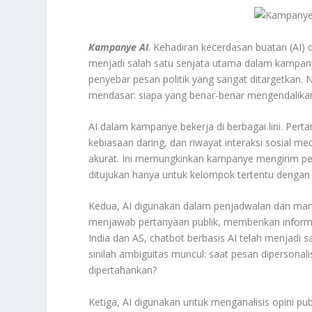
Kampanye AI
. Kehadiran kecerdasan buatan (AI) da
menjadi salah satu senjata utama dalam kampany
penyebar pesan politik yang sangat ditargetkan. 
mendasar: siapa yang benar-benar mengendalika
AI dalam kampanye bekerja di berbagai lini. Per
kebiasaan daring, dan riwayat interaksi sosial m
akurat. Ini memungkinkan kampanye mengirim pe
ditujukan hanya untuk kelompok tertentu dengan k
Kedua, AI digunakan dalam penjadwalan dan manaj
menjawab pertanyaan publik, memberikan informa
India dan AS, chatbot berbasis AI telah menjadi s
sinilah ambiguitas muncul: saat pesan dipersonali
dipertahankan?
Ketiga, AI digunakan untuk menganalisis opini pu