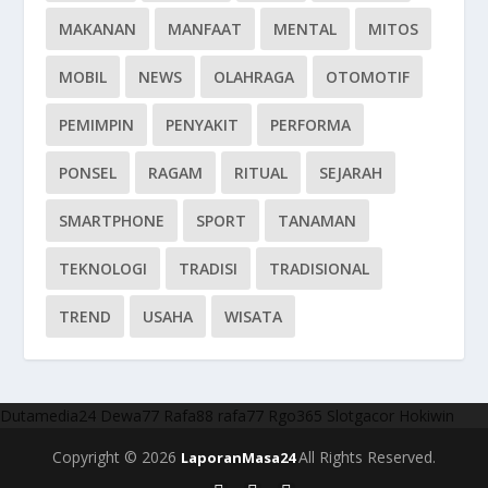
MAKANAN
MANFAAT
MENTAL
MITOS
MOBIL
NEWS
OLAHRAGA
OTOMOTIF
PEMIMPIN
PENYAKIT
PERFORMA
PONSEL
RAGAM
RITUAL
SEJARAH
SMARTPHONE
SPORT
TANAMAN
TEKNOLOGI
TRADISI
TRADISIONAL
TREND
USAHA
WISATA
Dutamedia24
Dewa77
Rafa88
rafa77
Rgo365
Slotgacor
Hokiwin
Copyright © 2026
All Rights Reserved.
LaporanMasa24