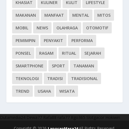
KHASIAT
KULINER
KULIT
LIFESTYLE
MAKANAN
MANFAAT
MENTAL
MITOS
MOBIL
NEWS
OLAHRAGA
OTOMOTIF
PEMIMPIN
PENYAKIT
PERFORMA
PONSEL
RAGAM
RITUAL
SEJARAH
SMARTPHONE
SPORT
TANAMAN
TEKNOLOGI
TRADISI
TRADISIONAL
TREND
USAHA
WISATA
Dutamedia24
Dewa77
Rafa88
rafa77
Rgo365
Slotgacor
Hokiwin
Copyright © 2026
All Rights Reserved.
LaporanMasa24