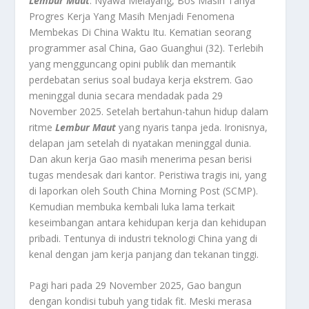
Lembur Maut
: Nyawa Melayang, Bos Masih Tanya
Progres Kerja Yang Masih Menjadi Fenomena
Membekas Di China Waktu Itu.
Kematian seorang
programmer asal China, Gao Guanghui (32). Terlebih
yang mengguncang opini publik dan memantik
perdebatan serius soal budaya kerja ekstrem. Gao
meninggal dunia secara mendadak pada 29
November 2025. Setelah bertahun-tahun hidup dalam
ritme
Lembur Maut
yang nyaris tanpa jeda. Ironisnya,
delapan jam setelah di nyatakan meninggal dunia.
Dan akun kerja Gao masih menerima pesan berisi
tugas mendesak dari kantor. Peristiwa tragis ini, yang
di laporkan oleh South China Morning Post (SCMP).
Kemudian membuka kembali luka lama terkait
keseimbangan antara kehidupan kerja dan kehidupan
pribadi. Tentunya di industri teknologi China yang di
kenal dengan jam kerja panjang dan tekanan tinggi.
Pagi hari pada 29 November 2025, Gao bangun
dengan kondisi tubuh yang tidak fit. Meski merasa