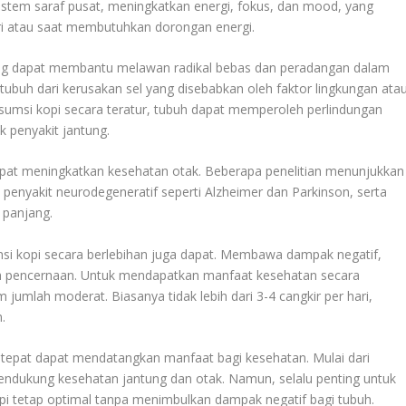
sistem saraf pusat, meningkatkan energi, fokus, dan mood, yang
ri atau saat membutuhkan dorongan energi.
ang dapat membantu melawan radikal bebas dan peradangan dalam
 tubuh dari kerusakan sel yang disebabkan oleh faktor lingkungan ata
onsumsi kopi secara teratur, tubuh dapat memperoleh perlindungan
k penyakit jantung.
 dapat meningkatkan kesehatan otak. Beberapa penelitian menunjukkan
penyakit neurodegeneratif seperti Alzheimer dan Parkinson, serta
 panjang.
i kopi secara berlebihan juga dapat. Membawa dampak negatif,
ah pencernaan. Untuk mendapatkan manfaat kesehatan secara
umlah moderat. Biasanya tidak lebih dari 3-4 cangkir per hari,
.
 tepat dapat mendatangkan manfaat bagi kesehatan. Mulai dari
ndukung kesehatan jantung dan otak. Namun, selalu penting untuk
i tetap optimal tanpa menimbulkan dampak negatif bagi tubuh.