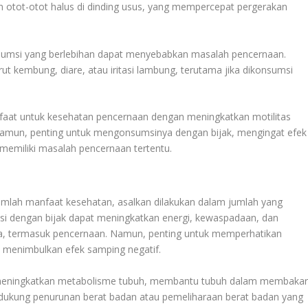
 otot-otot halus di dinding usus, yang mempercepat pergerakan
nsumsi yang berlebihan dapat menyebabkan masalah pencernaan.
rut kembung, diare, atau iritasi lambung, terutama jika dikonsumsi
faat untuk kesehatan pencernaan dengan meningkatkan motilitas
amun, penting untuk mengonsumsinya dengan bijak, mengingat efek
memiliki masalah pencernaan tertentu.
mlah manfaat kesehatan, asalkan dilakukan dalam jumlah yang
si dengan bijak dapat meningkatkan energi, kewaspadaan, dan
a, termasuk pencernaan. Namun, penting untuk memperhatikan
k menimbulkan efek samping negatif.
 meningkatkan metabolisme tubuh, membantu tubuh dalam membaka
 mendukung penurunan berat badan atau pemeliharaan berat badan yang