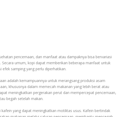
esehatan pencernaan, dan manfaat atau dampaknya bisa bervariasi
si. Secara umum, kopi dapat memberikan beberapa manfaat untuk
i efek samping yang perlu diperhatikan.
rnaan adalah kemampuannya untuk merangsang produksi asam
naan, khususnya dalam memecah makanan yang lebih berat atau
 dapat meningkatkan pergerakan perut dan mempercepat pencernaan,
tau begah setelah makan.
 kafein yang dapat meningkatkan motilitas usus. Kafein bertindak
erakan makanan melalui saluran pencernaan, membantu mencegah