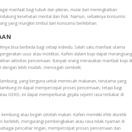
gai manfaat bagi tubuh dan pikiran, mulai dari meningkatkan
ndukung kesehatan mental dan fisik. Namun, sebaiknya konsumsi
ping yang mungkin timbul dari konsumsi berlebihan.
AAN
hnya bisa berbeda bagi setiap individu. Salah satu manfaat utama
ergerakan usus atau motilitas. Kafein dalam kopi dapat merangsan
katkan aktivitas pencernaan. Banyak orang merasakan manfaat kopi d
r dengan lebih mudah, mencegah sembelit.
am lambung, yang berguna untuk memecah makanan, terutama yang
 lambung ini dapat mempercepat proses pencernaan, tetapi bagi
tau GERD, ini dapat memperburuk gejala seperti rasa terbakar di
embung atau begah setelah makan. Kafein memiliki efek diuretik
n berlebih, mengurangi pembengkakan atau rasa tidak nyaman di
ak sebagai pencahar ringan, mempercepat proses pencernaan dan