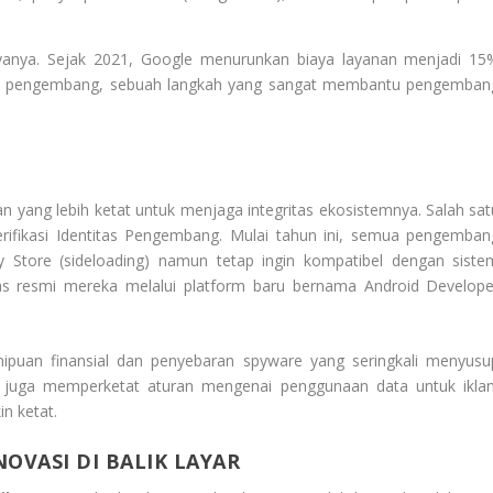
ayanya. Sejak 2021, Google menurunkan biaya layanan menjadi 15
gi pengembang, sebuah langkah yang sangat membantu pengemban
.
yang lebih ketat untuk menjaga integritas ekosistemnya. Salah sat
Verifikasi Identitas Pengembang. Mulai tahun ini, semua pengemban
lay Store (sideloading) namun tetap ingin kompatibel dengan siste
tas resmi mereka melalui platform baru bernama
Android Develope
ipuan finansial dan penyebaran spyware yang seringkali menyusu
ogle juga memperketat aturan mengenai penggunaan data untuk iklan
in ketat.
OVASI DI BALIK LAYAR