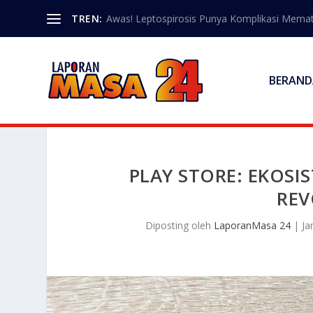
TREN:
Awas! Leptospirosis Punya Komplikasi Memat
BERAND
PLAY STORE: EKOSI
REV
Diposting oleh
LaporanMasa 24
|
Ja