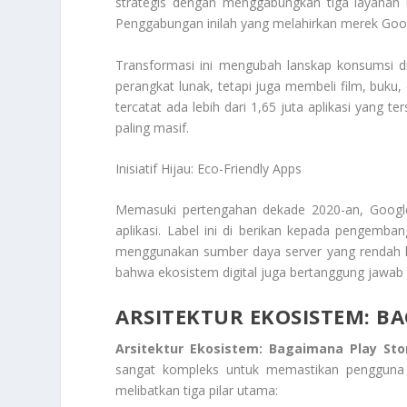
strategis dengan menggabungkan tiga layanan
Penggabungan inilah yang melahirkan merek Goog
Transformasi ini mengubah lanskap konsumsi di
perangkat lunak, tetapi juga membeli film, buku
tercatat ada lebih dari 1,65 juta aplikasi yang t
paling masif.
Inisiatif Hijau: Eco-Friendly Apps
Memasuki pertengahan dekade 2020-an, Google
aplikasi. Label ini di berikan kepada pengemb
menggunakan sumber daya server yang rendah ka
bahwa ekosistem digital juga bertanggung jawab 
ARSITEKTUR EKOSISTEM: B
Arsitektur Ekosistem: Bagaimana Play Sto
sangat kompleks untuk memastikan pengguna m
melibatkan tiga pilar utama: