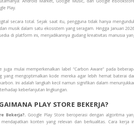
 utamanya: Android Market, Google Music, dan Google eBookstore
le Play.
gital secara total. Sejak saat itu, pengguna tidak hanya mengundu
, dan musik dalam satu ekosistem yang seragam. Hingga Januari 2026
ersedia di platform ini, menjadikannya gudang kreativitas manusia yan
 juga mulai memperkenalkan label “Carbon Aware” pada beberap
ang yang mengoptimalkan kode mereka agar lebih hemat baterai da
rbon. Ini adalah langkah kecil namun signifikan dalam menunjukka
terhadap keberlanjutan lingkungan.
AGAIMANA PLAY STORE BEKERJA?
re Bekerja?.
Google Play Store beroperasi dengan algoritma yan
endapatkan konten yang relevan dan berkualitas. Cara kerja in