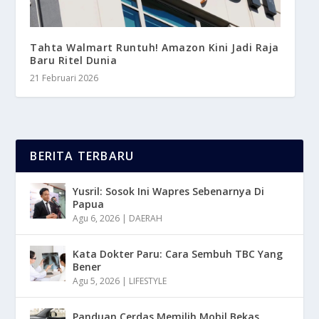
Tahta Walmart Runtuh! Amazon Kini Jadi Raja
Baru Ritel Dunia
21 Februari 2026
BERITA TERBARU
Yusril: Sosok Ini Wapres Sebenarnya Di
Papua
Agu 6, 2026
|
DAERAH
Kata Dokter Paru: Cara Sembuh TBC Yang
Bener
Agu 5, 2026
|
LIFESTYLE
Panduan Cerdas Memilih Mobil Bekas