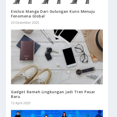
Evolusi Manga Dari Gulungan Kuno Menuju
Fenomena Global
23 Desember 2025
Gadget Ramah Lingkungan Jadi Tren Pasar
Baru
12 April 2025