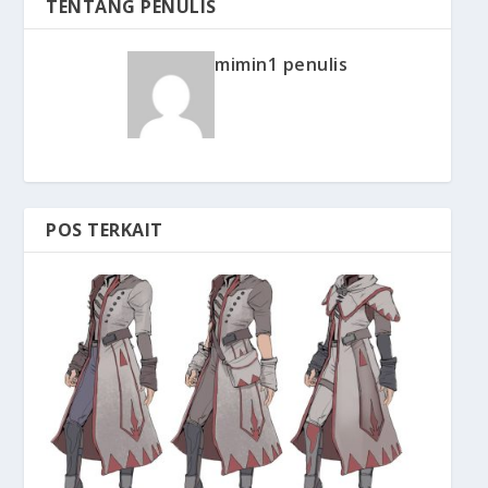
TENTANG PENULIS
mimin1 penulis
POS TERKAIT