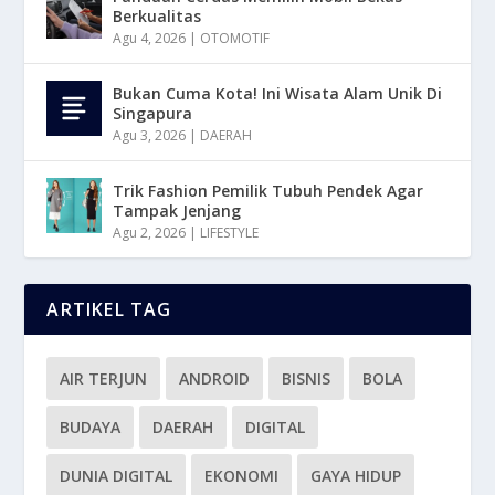
Berkualitas
Agu 4, 2026
|
OTOMOTIF
Bukan Cuma Kota! Ini Wisata Alam Unik Di
Singapura
Agu 3, 2026
|
DAERAH
Trik Fashion Pemilik Tubuh Pendek Agar
Tampak Jenjang
Agu 2, 2026
|
LIFESTYLE
ARTIKEL TAG
AIR TERJUN
ANDROID
BISNIS
BOLA
BUDAYA
DAERAH
DIGITAL
DUNIA DIGITAL
EKONOMI
GAYA HIDUP