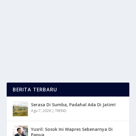
FESTIVAL BUNGA DAN BUAH DI ADAKAN
SETIAP TAHUN DI BERASTAGI
oleh
LaporanMasa 24
|
Mar 4, 2025
|
RAGAM
|
0
|
Festival Bunga Dan Buah Di Berastagi Adalah Sebuah
Acara Tahunan Yang Di Adakan Di Kota Berastagi,...
BACA SELENGKAPNYA
BERITA TERBARU
Serasa Di Sumba, Padahal Ada Di Jatim!
Agu 7, 2026
|
TREND
Yusril: Sosok Ini Wapres Sebenarnya Di
Papua