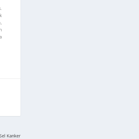
.
k
,
h
a
Sel Kanker