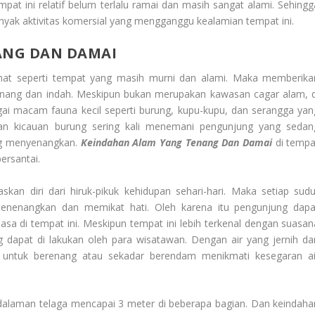
empat ini relatif belum terlalu ramai dan masih sangat alami. Sehingg
anyak aktivitas komersial yang mengganggu kealamian tempat ini.
ANG DAN DAMAI
ihat seperti tempat yang masih murni dan alami. Maka memberika
 tenang dan indah. Meskipun bukan merupakan kawasan cagar alam, d
agai macam fauna kecil seperti burung, kupu-kupu, dan serangga yan
ngan kicauan burung sering kali menemani pengunjung yang sedan
ng menyenangkan.
Keindahan Alam Yang Tenang Dan Damai
di tempa
ersantai.
n diri dari hiruk-pikuk kehidupan sehari-hari. Maka setiap sudu
nenangkan dan memikat hati. Oleh karena itu pengunjung dapa
sa di tempat ini. Meskipun tempat ini lebih terkenal dengan suasan
g dapat di lakukan oleh para wisatawan. Dengan air yang jernih da
n untuk berenang atau sekadar berendam menikmati kesegaran ai
edalaman telaga mencapai 3 meter di beberapa bagian. Dan keindaha