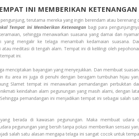
EMPAT INI MEMBERIKAN KETENANGAN
 pengunjung, terutama mereka yang ingin berendam atau berenang d
okal
Tempat Ini Memberikan Ketenangan
bagi para pengunjungnya
n keramaian, sehingga menawarkan suasana yang damai dan nyaman
ngai yang mengalir ke telaga menambah kedamaian suasana. Da
atau meditasi di tengah alam. Tempat ini di kelilingi oleh pepohona
empat ini.
laga menciptakan bayangan yang menyejukkan. Dan membuat suasan
lain itu area ini juga di penuhi dengan beragam tumbuhan hijau yan
nung Slamet tempat ini menawarkan pemandangan perbukitan da
ikmati keindahan alam pegunungan yang masih alami, dengan lata
 Sehingga pemandangan ini menjadikan tempat ini sebagai salah sat
ya yang berada di kawasan pegunungan. Maka membuat udara d
n udara pegunungan yang bersih tanpa polusi memberikan sensasi yan
jadi salah satu alasan mengapa telaga ini sangat cocok untuk tempa