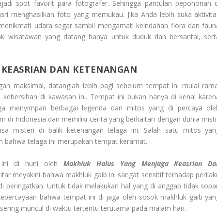
i spot favorit para fotografer. Sehingga pantulan pepohonan d
sri menghasilkan foto yang memukau. Jika Anda lebih suka aktivita
an menikmati udara segar sambil mengamati keindahan flora dan faun
yak wisatawan yang datang hanya untuk duduk dan bersantai, sert
 KEASRIAN DAN KETENANGAN
an maksimal, datanglah lebih pagi sebelum tempat ini mulai rama
kebersihan di kawasan ini. Tempat ini bukan hanya di kenal karen
ga menyimpan berbagai legenda dan mitos yang di percaya ole
 di Indonesia dan memiliki cerita yang berkaitan dengan dunia misti
 misteri di balik ketenangan telaga ini. Salah satu mitos yan
an bahwa telaga ini merupakan tempat keramat.
ini di huni oleh
Makhluk Halus Yang Menjaga Keasrian Da
tar meyakini bahwa makhluk gaib ini sangat sensitif terhadap perilak
di peringatkan. Untuk tidak melakukan hal yang di anggap tidak sopa
 kepercayaan bahwa tempat ini di jaga oleh sosok makhluk gaib yan
 sering muncul di waktu tertentu terutama pada malam hari.