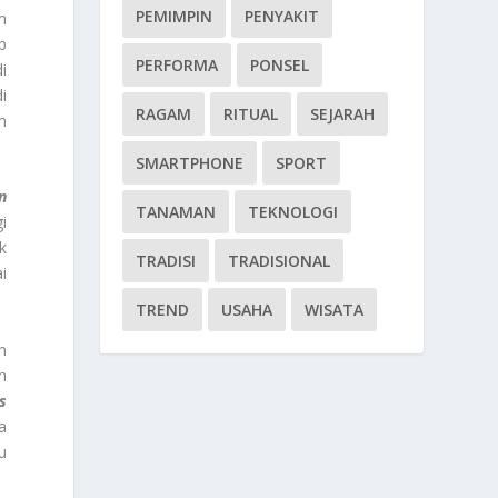
PEMIMPIN
PENYAKIT
m
p
PERFORMA
PONSEL
i
i
RAGAM
RITUAL
SEJARAH
m
SMARTPHONE
SPORT
n
TANAMAN
TEKNOLOGI
i
k
TRADISI
TRADISIONAL
i
TREND
USAHA
WISATA
n
n
s
a
u