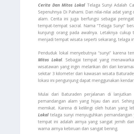
Cerita Dan Mitos Lokal
Telaga Sunyi Adalah C
Sepenuhnya Di Pahami. Dan nilai-nilai adat yan
alam. Cerita ini juga berfungsi sebagai perin
tempat-tempat sacral. Nama “Telaga Sunyi” ber
kunjungi orang pada awalnya. Letaknya cukup t
menjadi tempat wisata seperti sekarang, telaga 
Penduduk lokal menyebutnya “sunyi” karena tem
Mitos Lokal
. Sebagai tempat yang menawarkan
wisatawan yang ingin melarikan diri dari kerama
sekitar 3 kilometer dari kawasan wisata Baturade
lokasi ini pengunjung dapat menggunakan kendar
Mulai dari Baturaden perjalanan di lanjutka
pemandangan alam yang hijau dan asri. Sehin
memikat. Karena di kelilingi oleh hutan yang l
Lokal
telaga sunyi menyuguhkan pemandangan ya
tempat ini adalah airnya yang sangat jernih da
warna airnya kebiruan dan sangat bening.