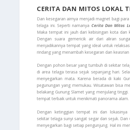
CERITA DAN MITOS LOKAL
T
Dan kesegaran airnya menjadi magnet bagi para
telaga ini. Seperti namanya
Cerita Dan Mitos L
Maka tempat ini jauh dari kebisingan kota da
Dengan suara gemericik air dari aliran su
menjadikannya tempat yang ideal untuk relaksasi 
rindang yang menambah kesegaran dan keasrian t
Dengan pohon besar yang tumbuh di sekitar te
di area telaga terasa sejuk sepanjang hari. Se
menyegarkan mata. Karena berada di kaki Gu
pegunungan yang memukau. Wisatawan bisa men
belakang Gunung Slamet yang menjulang tinggi.
tempat terbaik untuk menikmati panorama alam.
Dengan ketinggian tempat ini dan lokasin
sekitar telaga sunyi sangat segar dan sejuk. Da
menyegarkan bagi setiap pengunjung. Hal ini men