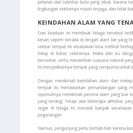
pelarian dari rutinitas kota yang sibuk. Karena t
lingkungan sekitarnya masih terjaga, dan tidak b
KEINDAHAN ALAM YANG TEN
Dan keadaan ini membuat telaga tersebut terl
kesan seperti berada di tengah alam liar yang
sekitar tempat ini wisatawan bisa melihat berb
hidup di hutan sekitarnya. Maka dari itu de
bersantai, serta menambah suasana natural ya
ini menjadikannya tempat yang sempurna untuk b
Dengan menikmati keindahan alam dan melepaska
tempat ini menawarkan pemandangan yang me
sepenuhnya menikmati pesona alam yang luar bia
yang tenang. Tetapi ada beberapa aktivitas yan
segar di telaga ini menarik banyak wisatawa
pegunungan.
Namun, pengunjung perlu berhati-hati karena k