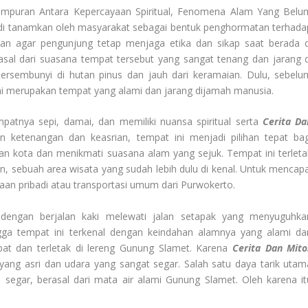
ampuran Antara Kepercayaan Spiritual, Fenomena Alam Yang Belu
g di tanamkan oleh masyarakat sebagai bentuk penghormatan terhada
gatan agar pengunjung tetap menjaga etika dan sikap saat berada d
asal dari suasana tempat tersebut yang sangat tenang dan jarang d
ersembunyi di hutan pinus dan jauh dari keramaian. Dulu, sebelu
ini merupakan tempat yang alami dan jarang dijamah manusia.
patnya sepi, damai, dan memiliki nuansa spiritual serta
Cerita Da
 ketenangan dan keasrian, tempat ini menjadi pilihan tepat bag
ian kota dan menikmati suasana alam yang sejuk. Tempat ini terleta
n, sebuah area wisata yang sudah lebih dulu di kenal. Untuk mencapa
aan pribadi atau transportasi umum dari Purwokerto.
n dengan berjalan kaki melewati jalan setapak yang menyuguhka
gga tempat ini terkenal dengan keindahan alamnya yang alami da
ebat dan terletak di lereng Gunung Slamet. Karena
Cerita Dan Mito
ng asri dan udara yang sangat segar. Salah satu daya tarik utam
n segar, berasal dari mata air alami Gunung Slamet. Oleh karena it