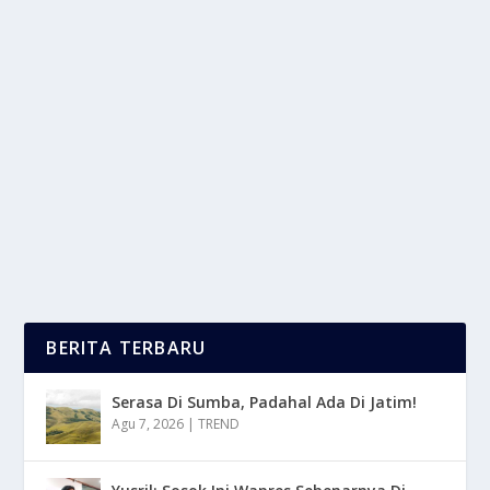
ROG STRIX G16 + NEBULA DISPLAY: RAJA
LAPTOP GAMING 2025!
oleh
LaporanMasa 24
|
Sep 15, 2025
|
DIGITAL
|
0
|
Raja Laptop Gaming tahun 2025 sepertinya akan
jatuh pada ROG Strix G16, ASUS benar-benar
membuat...
BACA SELENGKAPNYA
BERITA TERBARU
Serasa Di Sumba, Padahal Ada Di Jatim!
Agu 7, 2026
|
TREND