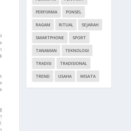
PERFORMA
PONSEL
RAGAM
RITUAL
SEJARAH
l
SMARTPHONE
SPORT
a
n
TANAMAN
TEKNOLOGI
i
TRADISI
TRADISIONAL
s
TREND
USAHA
WISATA
a
a
g
h
.
n