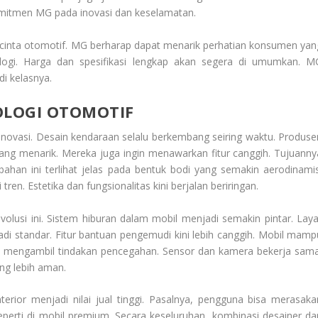
mitmen MG pada inovasi dan keselamatan.
pecinta otomotif. MG berharap dapat menarik perhatian konsumen yan
logi. Harga dan spesifikasi lengkap akan segera di umumkan. M
di kelasnya.
OLOGI OTOMOTIF
rinovasi. Desain kendaraan selalu berkembang seiring waktu. Produse
ng menarik. Mereka juga ingin menawarkan fitur canggih. Tujuanny
han ini terlihat jelas pada bentuk bodi yang semakin aerodinamis
en. Estetika dan fungsionalitas kini berjalan beriringan.
lusi ini. Sistem hiburan dalam mobil menjadi semakin pintar. Laya
di standar. Fitur bantuan pengemudi kini lebih canggih. Mobil mamp
a mengambil tindakan pencegahan. Sensor dan kamera bekerja sama
ng lebih aman.
terior menjadi nilai jual tinggi. Pasalnya, pengguna bisa merasaka
rti di mobil premium. Secara keseluruhan, kombinasi desainer da