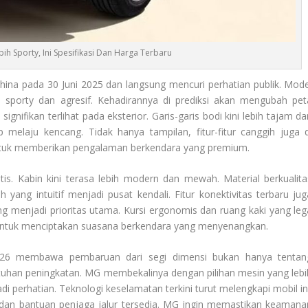
h Sporty, Ini Spesifikasi Dan Harga Terbaru
hina pada 30 Juni 2025 dan langsung mencuri perhatian publik. Mode
h sporty dan agresif. Kehadirannya di prediksi akan mengubah pet
nifikan terlihat pada eksterior. Garis-garis bodi kini lebih tajam da
 melaju kencang. Tidak hanya tampilan, fitur-fitur canggih juga d
tuk memberikan pengalaman berkendara yang premium.
tis. Kabin kini terasa lebih modern dan mewah. Material berkualita
h yang intuitif menjadi pusat kendali. Fitur konektivitas terbaru jug
menjadi prioritas utama. Kursi ergonomis dan ruang kaki yang leg
untuk menciptakan suasana berkendara yang menyenangkan.
26 membawa pembaruan dari segi dimensi bukan hanya tentan
uhan peningkatan. MG membekalinya dengan pilihan mesin yang lebi
di perhatian. Teknologi keselamatan terkini turut melengkapi mobil ini
s dan bantuan penjaga jalur tersedia. MG ingin memastikan keamana