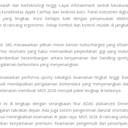
mewah dan berteknologi tinggi. Layar infotainment sentuh berukura
onektivitas Apple CarPlay dan Android Auto. Panel instrumen digita
yang lengkap. Kursi berlapis kulit dengan penyesuaian elektri
r di rancang ergonomis. Setiap tombol dan kontrol mudah di jangka
. MG menawarkan pilihan mesin bensin turbocharged yang efisien
smisi otomatis yang halus memastikan perpindahan gigi yang mulus
 memberikan keseimbangan antara kenyamanan dan handling sporty
pengalaman berkendara yang menyenangkan.
awarkan performa sporty sekaligus keamanan tingkat tinggi. Bai
mudi mendapatkan pengalaman berkendara yang menyenangkan da
elamatan membuat MG5 2026 menjadi paket lengkap di kelasnya.
il ini di lengkapi dengan serangkaian fitur ADAS (Advanced Driver
ringatan tabrakan depan. Ada juga sistem pengereman darurat otomatis
semua meningkatkan keamanan di jalan raya. MG5 2026 di rancang untu
erikan kenyamanan premium. Keamanan pengemudi dan penumpan