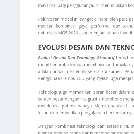
maksimal bagi penggunanya. Ini menunjukkan ko
Peluncuran model ini sangat di nanti oleh para 
mencari kombinasi gaya, performa, dan tekno
optimistis MG5 2026 akan menjadi pilihan favorit 
EVOLUSI DESAIN DAN TEKN
Evolusi Desain Dan Teknologi Otomotif
terus be
mobil berlomba-lomba menghadirkan tampilan ya
adalah untuk memenuhi selera konsumen. Peruba
Penggunaan lampu LED yang stylish juga menjadi tr
Teknologi juga memainkan peran besar dalam evo
sentuh besar dengan integrasi smartphone menja
mendeteksi potensi bahaya. Mereka bahkan bis
Ini untuk memberikan pengalaman berkendara ya
Dengan kombinasi teknologi dan estetika ini, in
nuansa mewah tanpa harus membayar mahal sepe