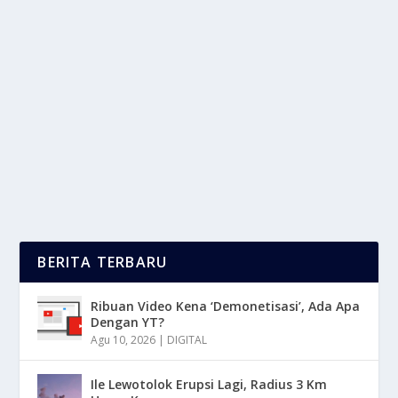
MERASA BAHAGIA SESUDAH PUTUS CINTA
DENGAN BERSIKAP POSITIF
oleh
LaporanMasa 24
|
Feb 17, 2025
|
LIFESTYLE
|
0
|
Merasa Bahagia Setelah Putus Cinta Mungkin
Terdengar Kontradiktif, Karena Banyak Orang...
BACA SELENGKAPNYA
BERITA TERBARU
Ribuan Video Kena ‘Demonetisasi’, Ada Apa
Dengan YT?
Agu 10, 2026
|
DIGITAL
Ile Lewotolok Erupsi Lagi, Radius 3 Km