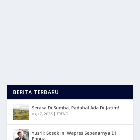
TIPS SUKSES MENJALANKAN
DROPSHIPPING DENGAN BIAYA RENDAH
oleh
LaporanMasa 24
|
Mei 8, 2025
|
DIGITAL
|
0
|
Tips Sukses Menjalankan Dropshipping, Terutama
Untuk Pemula Yang Ingin Mengurangi Risiko Dan...
BACA SELENGKAPNYA
BERITA TERBARU
Serasa Di Sumba, Padahal Ada Di Jatim!
Agu 7, 2026
|
TREND
Yusril: Sosok Ini Wapres Sebenarnya Di
Papua