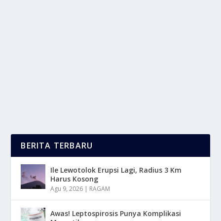
BANGUN KARIER TANPA KONEKSI, ASAL
PUNYA GRIT
oleh
LaporanMasa 24
|
Apr 20, 2025
|
LIFESTYLE
,
TREND
|
0
|
Bangun Karier Tanpa Koneksi. Di tengah dunia kerja
yang kadang terasa tak adil karena kuatnya...
BACA SELENGKAPNYA
BERITA TERBARU
Ile Lewotolok Erupsi Lagi, Radius 3 Km
Harus Kosong
Agu 9, 2026
|
RAGAM
Awas! Leptospirosis Punya Komplikasi