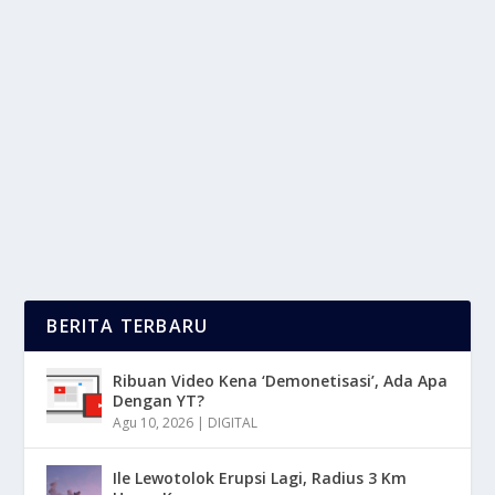
SULTAN BRUNEI MILIKI 7.000 MOBIL
MEWAH EKSKLUSIF
oleh
LaporanMasa 24
|
Nov 14, 2025
|
OTOMOTIF
|
0
|
Sultan Brunei Memiliki Koleksi Mobil Mewah Dengan
Total Lebih Dari Tujuh Ribu Unit, Termasuk...
BACA SELENGKAPNYA
BERITA TERBARU
Ribuan Video Kena ‘Demonetisasi’, Ada Apa
Dengan YT?
Agu 10, 2026
|
DIGITAL
Ile Lewotolok Erupsi Lagi, Radius 3 Km