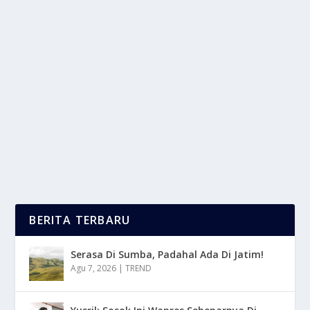
SEPATU RUNNING YANG COCOK DI PAKAI
DAN NYAMAN UNTUK ANDA
oleh
LaporanMasa 24
|
Jun 12, 2025
|
SPORT
|
0
|
Sepatu Running Yang Cocok Untuk Pemula Harus
Memberikan Kenyamanan, Dukungan, Dan
Perlindungan...
BACA SELENGKAPNYA
BERITA TERBARU
Serasa Di Sumba, Padahal Ada Di Jatim!
Agu 7, 2026
|
TREND