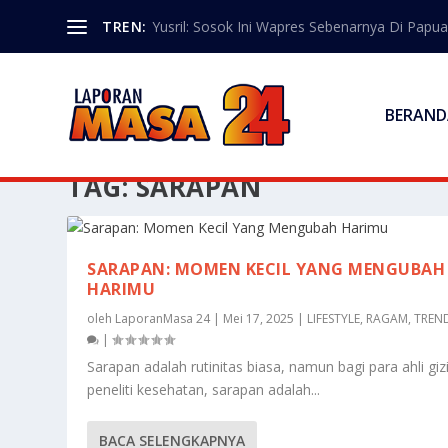
TREN:
Yusril: Sosok Ini Wapres Sebenarnya Di Papua
BERAND
TAG:
SARAPAN
SARAPAN: MOMEN KECIL YANG MENGUBAH
HARIMU
oleh
LaporanMasa 24
|
Mei 17, 2025
|
LIFESTYLE
,
RAGAM
,
TREN
|
Sarapan adalah rutinitas biasa, namun bagi para ahli giz
peneliti kesehatan, sarapan adalah...
BACA SELENGKAPNYA