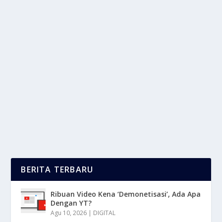
SERGIO MICHEL PÉREZ MENDOZA
PEMBALAP FORMULA 1 ASAL MEKSIKO
oleh
LaporanMasa 24
|
Jun 16, 2025
|
SPORT
|
0
|
Sergio Michel Pérez Mendoza Memulai Debutnya Di
Formula 1 Pada Tahun 2011 Bersama Tim Sauber.
Ia...
BACA SELENGKAPNYA
BERITA TERBARU
Ribuan Video Kena ‘Demonetisasi’, Ada Apa
Dengan YT?
Agu 10, 2026
|
DIGITAL