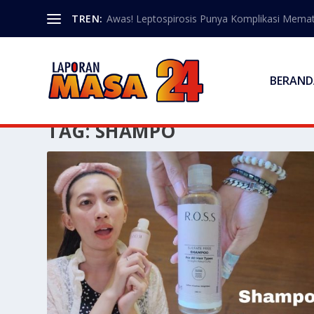
TREN:
Awas! Leptospirosis Punya Komplikasi Memat
BERAND
TAG:
SHAMPO