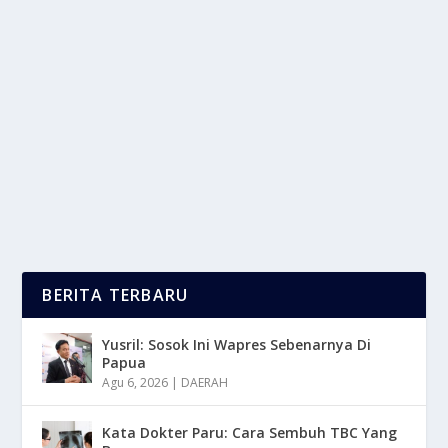
KORUPSI: DAMPAKNYA TERHADAP
KEMAJUAN SUATU NEGARA
oleh
LaporanMasa 24
|
Mar 9, 2025
|
NEWS
,
TREND
|
0
|
Korupsi merupakan salah satu hambatan terbesar
dalam kemajuan suatu negara. Praktik ini merusak...
BACA SELENGKAPNYA
BERITA TERBARU
Yusril: Sosok Ini Wapres Sebenarnya Di
Papua
Agu 6, 2026
|
DAERAH
Kata Dokter Paru: Cara Sembuh TBC Yang