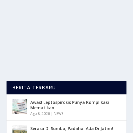
KEINDAHAN AIR TERJUN BATANG KAPAS
YANG TERSEMBUNYI DI SUMBAR
oleh
LaporanMasa 24
|
Feb 2, 2025
|
RAGAM
|
0
|
Keindahan Air Terjun Batang Kapas Yang Merupakan
Salah Satu Destinasi Wisata Alam Yang Terletak Di...
BACA SELENGKAPNYA
BERITA TERBARU
Awas! Leptospirosis Punya Komplikasi
Mematikan
Agu 8, 2026
|
NEWS
Serasa Di Sumba, Padahal Ada Di Jatim!