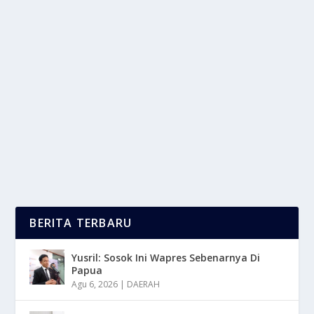
SUZUKI EVITARA MEJENG DI IIMS 2026,
HARGANYA TEMBUS 755 JUTA!
oleh
mimin1 penulis
|
Feb 5, 2026
|
OTOMOTIF
|
0
|
Suzuki eVitara Mejeng Di IIMS 2026, Harganya
Tembus 755 Juta Yang Membawa Sejumlah
Keunggulan Dan...
BACA SELENGKAPNYA
BERITA TERBARU
Yusril: Sosok Ini Wapres Sebenarnya Di
Papua
Agu 6, 2026
|
DAERAH