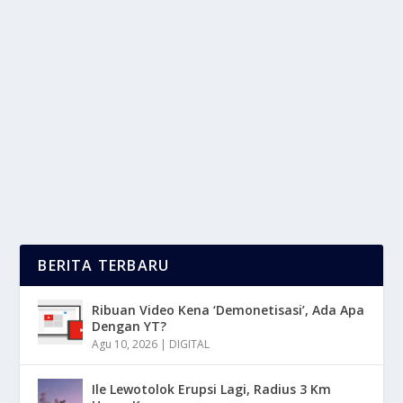
INFLUENCER SOSOK YANG DI ANGGAP
SEBAGAI FIGUR TERPERCAYA
oleh
LaporanMasa 24
|
Mei 17, 2025
|
NEWS
|
0
|
Influencer Di Media Sosial Memiliki Peran Yang
Signifikan Dalam Strategi Pemasaran Digital Saat...
BACA SELENGKAPNYA
BERITA TERBARU
Ribuan Video Kena ‘Demonetisasi’, Ada Apa
Dengan YT?
Agu 10, 2026
|
DIGITAL
Ile Lewotolok Erupsi Lagi, Radius 3 Km