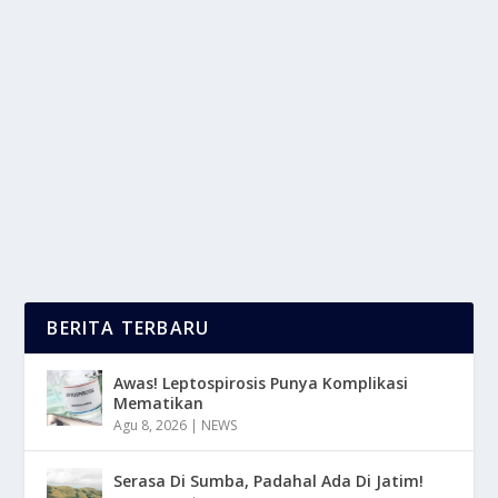
JEJAK SEJARAH: DARI TAMBANG TIMAH KE
MAGNET WISATA DUNIA
oleh
LaporanMasa 24
|
Des 24, 2025
|
LIFESTYLE
,
NEWS
|
0
|
Banyak wisatawan yang datang ke Phuket hanya
demi pantainya, namun sedikit yang tahu bahwa...
BACA SELENGKAPNYA
BERITA TERBARU
Awas! Leptospirosis Punya Komplikasi
Mematikan
Agu 8, 2026
|
NEWS
Serasa Di Sumba, Padahal Ada Di Jatim!