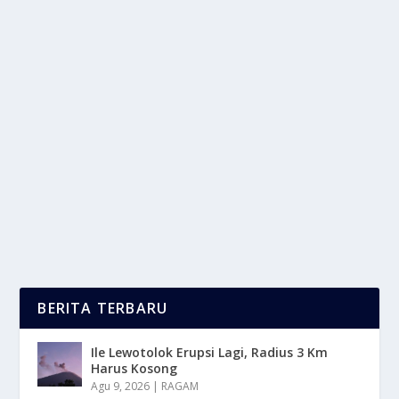
SIKAP TOLERANSI UMAT BERAGAMA
SANGAT PENTING BAGI KITA SEMUA
oleh
LaporanMasa 24
|
Apr 26, 2025
|
NEWS
|
0
|
Sikap Toleransi Umat Beragama Itu Sangat Penting
Karena Beberapa Alasan Mendasar Indonesia....
BACA SELENGKAPNYA
BERITA TERBARU
Ile Lewotolok Erupsi Lagi, Radius 3 Km
Harus Kosong
Agu 9, 2026
|
RAGAM