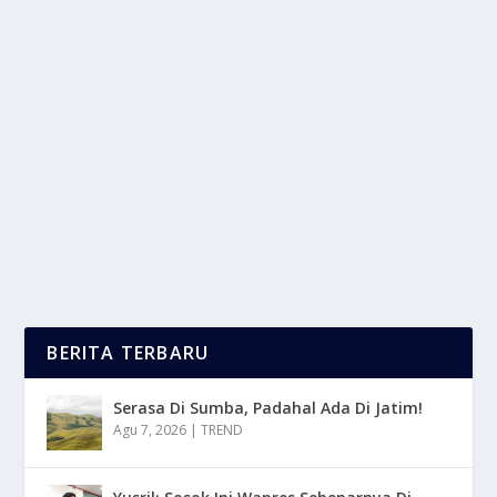
TREN FASHION RAMAH LINGKUNGAN
MULAI MENDOMINASI
oleh
LaporanMasa 24
|
Apr 7, 2025
|
LIFESTYLE
,
NEWS
,
TREND
|
0
|
Tren Fashion ramah lingkungan kini mulai
mendominasi lanskap industri mode global,
mencerminkan...
BACA SELENGKAPNYA
BERITA TERBARU
Serasa Di Sumba, Padahal Ada Di Jatim!
Agu 7, 2026
|
TREND