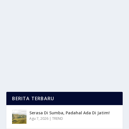
RAHASIA MOTOR AWET: TRIK SIMPEL BIAR
MESIN AMAN
oleh
mimin1 penulis
|
Mei 7, 2026
|
OTOMOTIF
|
0
|
Rahasia Motor Awet: Trik Simpel Biar Mesin Aman
Dengan Berbagai Tahapan Serta Keseharianmu
Dalam...
BACA SELENGKAPNYA
BERITA TERBARU
Serasa Di Sumba, Padahal Ada Di Jatim!
Agu 7, 2026
|
TREND