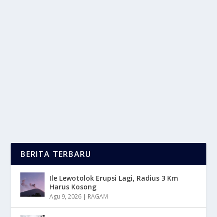
ZAKAT DI BULAN RAMADHAN : UMAT
MUSLIM HARUS MEMAHAMI INI
oleh
LaporanMasa 24
|
Mar 10, 2025
|
LIFESTYLE
|
0
|
Zakat Di Bulan Ramadhan Adalah Salah Satu Amalan
Yang Sangat Di Anjurkan Dalam Agama Islam,
Karena...
BACA SELENGKAPNYA
BERITA TERBARU
Ile Lewotolok Erupsi Lagi, Radius 3 Km
Harus Kosong
Agu 9, 2026
|
RAGAM