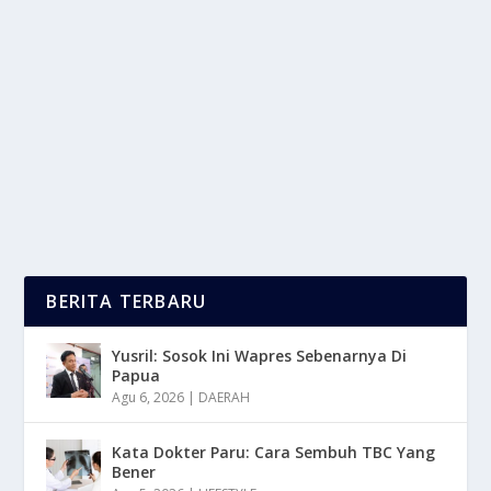
LAWAN PEMBLOKIRAN, BURUH DEMO YT &
KOMDIGI 28 JANUARI
oleh
mimin1 penulis
|
Jan 26, 2026
|
NEWS
|
0
|
Lawan Pemblokiran, Buruh Demo YT & Komdigi 28
Januari Yang Akan Di Gelar Di Kawasan SCBD...
BACA SELENGKAPNYA
BERITA TERBARU
Yusril: Sosok Ini Wapres Sebenarnya Di
Papua
Agu 6, 2026
|
DAERAH
Kata Dokter Paru: Cara Sembuh TBC Yang
Bener