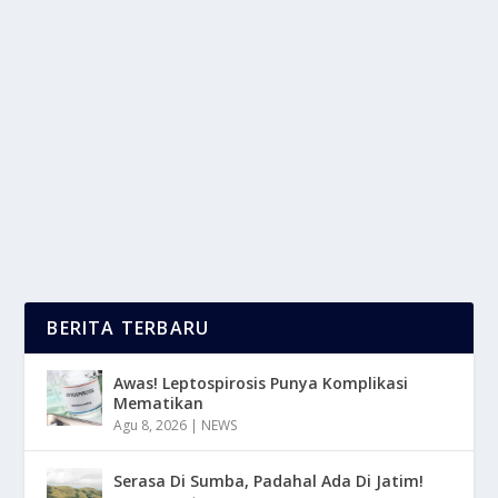
VOLVO 960 SEHARGA NMAX KARENA
USIANYA YANG SUDAH TUA
oleh
LaporanMasa 24
|
Jun 29, 2025
|
OTOMOTIF
|
0
|
Volvo 960 Seharga Nmax Itu Bisa Jadi “Hidden Gem”
Bagi Yang Suka Mobil Klasik Eropa...
BACA SELENGKAPNYA
BERITA TERBARU
Awas! Leptospirosis Punya Komplikasi
Mematikan
Agu 8, 2026
|
NEWS
Serasa Di Sumba, Padahal Ada Di Jatim!