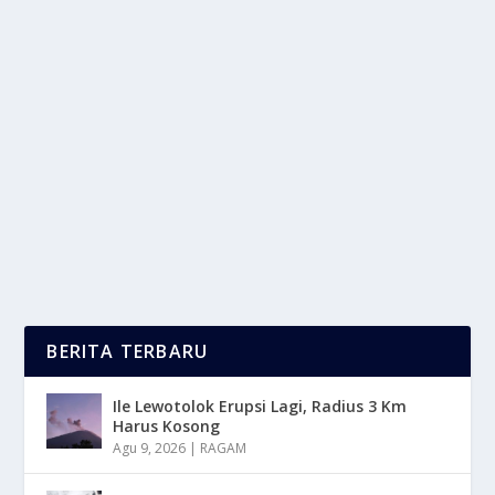
FENOMENA WARUNG MODERN ANAK
MUDA
oleh
LaporanMasa 24
|
Apr 13, 2025
|
LIFESTYLE
,
TREND
|
0
|
Fenomena Warung Modern kini semakin menjadi
fenomena yang berkembang pesat di kalangan anak
muda....
BACA SELENGKAPNYA
BERITA TERBARU
Ile Lewotolok Erupsi Lagi, Radius 3 Km
Harus Kosong
Agu 9, 2026
|
RAGAM