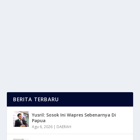
WHO: PENJAGA KESEHATAN GLOBAL DI
ERA MODERN
oleh
LaporanMasa 24
|
Jan 14, 2026
|
DAERAH
,
NEWS
,
RAGAM
|
0
|
Organisasi Kesehatan Dunia atau World Health
Organization (WHO) adalah badan khusus
Perserikatan...
BACA SELENGKAPNYA
BERITA TERBARU
Yusril: Sosok Ini Wapres Sebenarnya Di
Papua
Agu 6, 2026
|
DAERAH