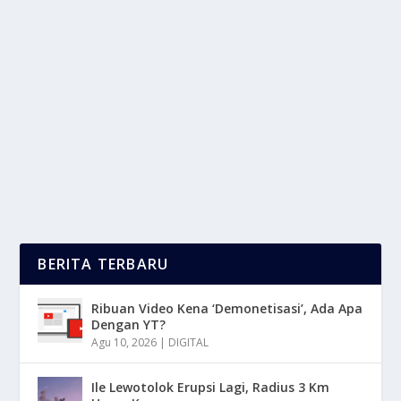
XIAOMI REDMI 6 HADIR DENGAN PILIHAN
RAM 3GB DAN 4GB
oleh
LaporanMasa 24
|
Feb 7, 2025
|
DIGITAL
|
0
|
Xiaomi Redmi 6 Adalah Salah Satu Smartphone Entry-
Level Dari Xiaomi Yang Di Rilis Pada Tahun 2018....
BACA SELENGKAPNYA
BERITA TERBARU
Ribuan Video Kena ‘Demonetisasi’, Ada Apa
Dengan YT?
Agu 10, 2026
|
DIGITAL
Ile Lewotolok Erupsi Lagi, Radius 3 Km