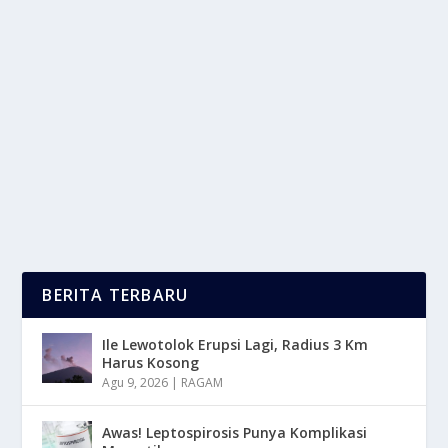
LAPTOP LENOVO YOGA 7 DI LENGKAPI
DENGAN LAYAR SENTUH
oleh
LaporanMasa 24
|
Apr 6, 2025
|
DIGITAL
|
0
|
​Laptop Lenovo Yoga 7 Merupakan Laptop 2 In 1 Yang
Menawarkan Fleksibilitas Tinggi Dengan Desain...
BACA SELENGKAPNYA
BERITA TERBARU
Ile Lewotolok Erupsi Lagi, Radius 3 Km
Harus Kosong
Agu 9, 2026
|
RAGAM
Awas! Leptospirosis Punya Komplikasi