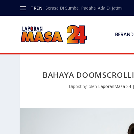
TREN:
Serasa Di Sumba, Padahal Ada Di Jatim!
BERAND
BAHAYA DOOMSCROLLI
Diposting oleh
LaporanMasa 24