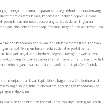
 juga energi emosional. Paparan berulang terhadap berita tentang
lim dapat memicu stres kronis, kecemasan, bahkan depresi. Dalam
ikir pesimis dan membuat seseorang terjebak dalam lingkaran
menjadi lebih sensitif terhadap informasi negatif, dan akhirnya dunia
i—asal ada kesadaran dan kemauan untuk membatasi diri. Langkah
ngan kendali. Jika membuka media sosial atau portal berita
tu bisa jadi sinyal untuk berhenti sejenak. Mengatur waktu layar
si waktu luang dengan kegiatan alternatif seperti membaca buku fisik,
ati keheningan, bisa menjadi cara sederhana tapi efektif untuk
soal menjauh dari layar, tapi lebih ke bagaimana kita berinteraksi
crolling bisa jadi musuh diam-diam, tapi dengan kesadaran kecil
gelapnya algoritma.
sia akan kepastian dan kontrol—tapi ironisnya, sering kali justru