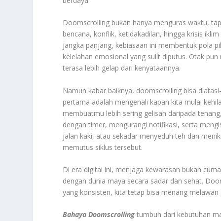
berdaya.
Doomscrolling bukan hanya menguras waktu, tapi
bencana, konflik, ketidakadilan, hingga krisis ik
jangka panjang, kebiasaan ini membentuk pola p
kelelahan emosional yang sulit diputus. Otak pun 
terasa lebih gelap dari kenyataannya.
Namun kabar baiknya, doomscrolling bisa diatas
pertama adalah mengenali kapan kita mulai kehila
membuatmu lebih sering gelisah daripada tenang, i
dengan timer, mengurangi notifikasi, serta mengi
jalan kaki, atau sekadar menyeduh teh dan menikm
memutus siklus tersebut.
Di era digital ini, menjaga kewarasan bukan cuma 
dengan dunia maya secara sadar dan sehat. Dooms
yang konsisten, kita tetap bisa menang melawan 
Bahaya
Doomscrolling
tumbuh dari kebutuhan manu