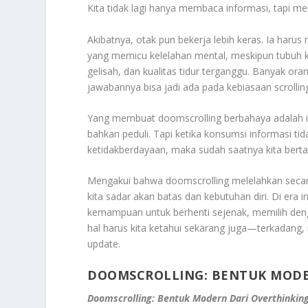
Kita tidak lagi hanya membaca informasi, tapi 
Akibatnya, otak pun bekerja lebih keras. Ia har
yang memicu kelelahan mental, meskipun tubuh k
gelisah, dan kualitas tidur terganggu. Banyak or
jawabannya bisa jadi ada pada kebiasaan scrollin
Yang membuat doomscrolling berbahaya adalah ilu
bahkan peduli. Tapi ketika konsumsi informasi ti
ketidakberdayaan, maka sudah saatnya kita bertan
Mengakui bahwa doomscrolling melelahkan secara 
kita sadar akan batas dan kebutuhan diri. Di era i
kemampuan untuk berhenti sejenak, memilih den
hal harus kita ketahui sekarang juga—terkadang, 
update.
DOOMSCROLLING: BENTUK MODE
Doomscrolling: Bentuk Modern Dari Overthinkin