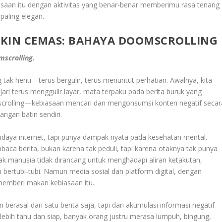
saan itu dengan aktivitas yang benar-benar memberimu rasa tenang
paling elegan.
BIKIN CEMAS: BAHAYA DOOMSCROLLING
mscrolling.
g tak henti—terus bergulir, terus menuntut perhatian. Awalnya, kita
 jari terus menggulir layar, mata terpaku pada berita buruk yang
mscrolling—kebiasaan mencari dan mengonsumsi konten negatif secar
ngan batin sendiri.
udaya internet, tapi punya dampak nyata pada kesehatan mental.
ca berita, bukan karena tak peduli, tapi karena otaknya tak punya
k manusia tidak dirancang untuk menghadapi aliran ketakutan,
bertubi-tubi. Namun media sosial dan platform digital, dengan
memberi makan kebiasaan itu.
erasal dari satu berita saja, tapi dari akumulasi informasi negatif
lebih tahu dan siap, banyak orang justru merasa lumpuh, bingung,