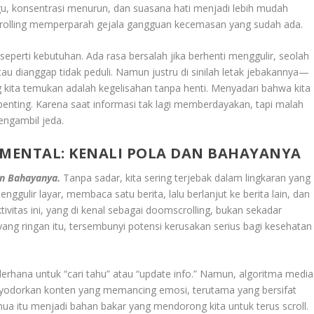
gu, konsentrasi menurun, dan suasana hati menjadi lebih mudah
rolling memperparah gejala gangguan kecemasan yang sudah ada.
 seperti kebutuhan. Ada rasa bersalah jika berhenti menggulir, seolah
atau dianggap tidak peduli. Namun justru di sinilah letak jebakannya—
g kita temukan adalah kegelisahan tanpa henti. Menyadari bahwa kita
enting. Karena saat informasi tak lagi memberdayakan, tapi malah
ngambil jeda.
 MENTAL: KENALI POLA DAN BAHAYANYA
Dan Bahayanya.
Tanpa sadar, kita sering terjebak dalam lingkaran yang
ulir layar, membaca satu berita, lalu berlanjut ke berita lain, dan
tivitas ini, yang di kenal sebagai doomscrolling, bukan sekadar
 yang ringan itu, tersembunyi potensi kerusakan serius bagi kesehatan
ederhana untuk “cari tahu” atau “update info.” Namun, algoritma media
menyodorkan konten yang memancing emosi, terutama yang bersifat
ua itu menjadi bahan bakar yang mendorong kita untuk terus scroll.