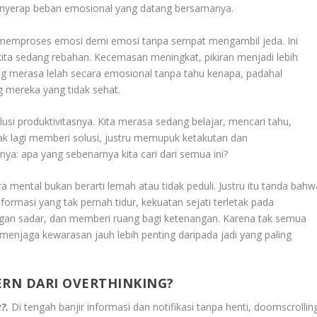
menyerap beban emosional yang datang bersamanya.
us memproses emosi demi emosi tanpa sempat mengambil jeda. Ini
ita sedang rebahan. Kecemasan meningkat, pikiran menjadi lebih
ang merasa lelah secara emosional tanpa tahu kenapa, padahal
g mereka yang tidak sehat.
si produktivitasnya. Kita merasa sedang belajar, mencari tahu,
dak lagi memberi solusi, justru memupuk ketakutan dan
ya: apa yang sebenarnya kita cari dari semua ini?
mental bukan berarti lemah atau tidak peduli. Justru itu tanda bahw
nformasi yang tak pernah tidur, kekuatan sejati terletak pada
gan sadar, dan memberi ruang bagi ketenangan. Karena tak semua
menjaga kewarasan jauh lebih penting daripada jadi yang paling
RN DARI OVERTHINKING?
g?.
Di tengah banjir informasi dan notifikasi tanpa henti, doomscrollin