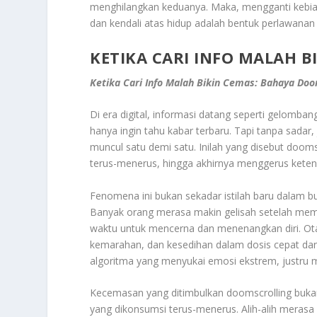
menghilangkan keduanya. Maka, mengganti kebia
dan kendali atas hidup adalah bentuk perlawanan 
KETIKA CARI INFO MALAH 
Ketika Cari Info Malah Bikin Cemas: Bahaya Doo
Di era digital, informasi datang seperti gelomban
hanya ingin tahu kabar terbaru. Tapi tanpa sadar,
muncul satu demi satu. Inilah yang disebut doo
terus-menerus, hingga akhirnya menggerus ketena
Fenomena ini bukan sekadar istilah baru dalam b
Banyak orang merasa makin gelisah setelah memba
waktu untuk mencerna dan menenangkan diri. Ota
kemarahan, dan kesedihan dalam dosis cepat dan 
algoritma yang menyukai emosi ekstrem, justru 
Kecemasan yang ditimbulkan doomscrolling bukan b
yang dikonsumsi terus-menerus. Alih-alih merasa 