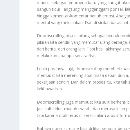
muncul sebagai fenomena baru yang sangat akrab
bangun tidur, langsung menggenggam ponsel, lalu t
hingga komentar-komentar penuh emosi. Apa yang
mental yang melelahkan. Dan di sinilah batas ant
Doomscrolling bisa di bilang sebagai bentuk moder
pikiran kita sendiri yang memutar ulang berbagai 
dari berita, dari orang lain. Tapi hasil akhirnya 
melakukan apa-apa secara fisik.
Lebih parahnya lagi, doomscrolling memberi ruang 
membuat kita merenung soal masa depan dunia. S
pekerjaan sendiri. Dan dalam proses itu, kita ta
kekhawatiran.
Doomscrolling juga membuat kita sulit berhenti ber
jadi sulit tidur, mudah marah, dan merasa lelah p
tapi karena otak terus di seret dalam arus infor
Bahaya doomscrolling bisa di lihat sebagai bentuk