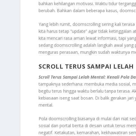
bahkan kehilangan motivasi. Waktu tidur tergang
berubah. Bahkan dalam beberapa kasus, doomsc
Yang lebih rumit, doomscrolling sering kali terasa
kita harus tetap “update” agar tidak ketinggalan 
kita mencari rasa aman lewat informasi, tapi yan
sedang doomscrolling adalah langkah awal yang p
menguras perasaan, mungkin sudah waktunya me
SCROLL TERUS SAMPAI LELAH
Scroll Terus Sampai Lelah Mental: Kenali Pola 
tampaknya sederhana: membuka media sosial, mengg
begitu terus hingga waktu berlalu tanpa terasa. Ak
kebiasaan iseng saat bosan. Di balik gerakan jari
mental.
Pola doomscrolling biasanya di mulai dari niat s
sosial dan portal berita di desain untuk terus 
negatif. Ketakutan, kemarahan, kekhawatiran sem