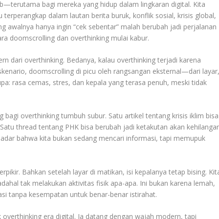
—terutama bagi mereka yang hidup dalam lingkaran digital. Kita
erperangkap dalam lautan berita buruk, konflik sosial, krisis global,
 awalnya hanya ingin “cek sebentar” malah berubah jadi perjalanan
ara doomscrolling dan overthinking mulai kabur.
n dari overthinking. Bedanya, kalau overthinking terjadi karena
skenario, doomscrolling di picu oleh rangsangan eksternal—dari layar
serupa: rasa cemas, stres, dan kepala yang terasa penuh, meski tidak
bagi overthinking tumbuh subur. Satu artikel tentang krisis iklim bisa
atu thread tentang PHK bisa berubah jadi ketakutan akan kehilanga
k sadar bahwa kita bukan sedang mencari informasi, tapi memupuk
pikir. Bahkan setelah layar di matikan, isi kepalanya tetap bising. Kit
adahal tak melakukan aktivitas fisik apa-apa. Ini bukan karena lemah,
masi tanpa kesempatan untuk benar-benar istirahat.
 overthinking era digital. Ia datang dengan wajah modern, tapi