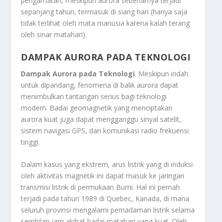
pengamatan, meskipun aurora sebenarnya terjadi
sepanjang tahun, termasuk di siang hari (hanya saja
tidak terlihat oleh mata manusia karena kalah terang
oleh sinar matahari).
DAMPAK AURORA PADA TEKNOLOGI
Dampak Aurora pada Teknologi
. Meskipun indah
untuk dipandang, fenomena di balik aurora dapat
menimbulkan tantangan serius bagi teknologi
modern. Badai geomagnetik yang menciptakan
aurora kuat juga dapat mengganggu sinyal satelit,
sistem navigasi GPS, dan komunikasi radio frekuensi
tinggi.
Dalam kasus yang ekstrem, arus listrik yang di induksi
oleh aktivitas magnetik ini dapat masuk ke jaringan
transmisi listrik di permukaan Bumi. Hal ini pernah
terjadi pada tahun 1989 di Quebec, Kanada, di mana
seluruh provinsi mengalami pemadaman listrik selama
sembilan jam akibat badai matahari yang kuat. Oleh