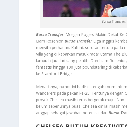
Bursa Transfer
Bursa Transfer
: Morgan Rogers Makin Dekat Ke 
Liam Rosenior.
Bursa Transfer
Liga Inggris kemba
menyita perhatian. Kali ini, sorotan tertuju pa
Villa yang di kabarkan masuk radar utama The Bl
lampu hijau dari sang pelatih. Dan Liam Rosenio
fantastis hingga 100 juta poundsterling di kabar
ke Stamford Bridge.
Menariknya, rumor ini hadir di tengah momentum
Wanderers pada pekan ke-25. Tentunya dengan C
proyek Chelsea masih terus bergerak maju. Nam
belum sepenuhnya puas. Chelsea dinilai masih me
anggap sebagai jawaban potensial dari
Bursa Tra
CHELSEA BUTUH KREATIVITA