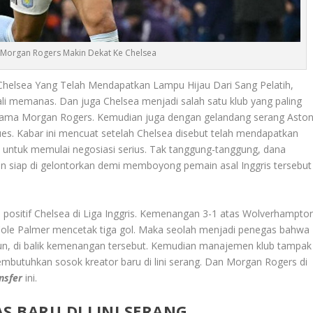
: Morgan Rogers Makin Dekat Ke Chelsea
Chelsea Yang Telah Mendapatkan Lampu Hijau Dari Sang Pelatih,
li memanas. Dan juga Chelsea menjadi salah satu klub yang paling
da nama Morgan Rogers. Kemudian juga dengan gelandang serang Asto
ues. Kabar ini mencuat setelah Chelsea disebut telah mendapatkan
r, untuk memulai negosiasi serius. Tak tanggung-tanggung, dana
kan siap di gelontorkan demi memboyong pemain asal Inggris tersebut
 positif Chelsea di Liga Inggris. Kemenangan 3-1 atas Wolverhampto
ole Palmer mencetak tiga gol. Maka seolah menjadi penegas bahwa
un, di balik kemenangan tersebut. Kemudian manajemen klub tampak
mbutuhkan sosok kreator baru di lini serang. Dan Morgan Rogers di
nsfer
ini.
S BARU DI LINI SERANG