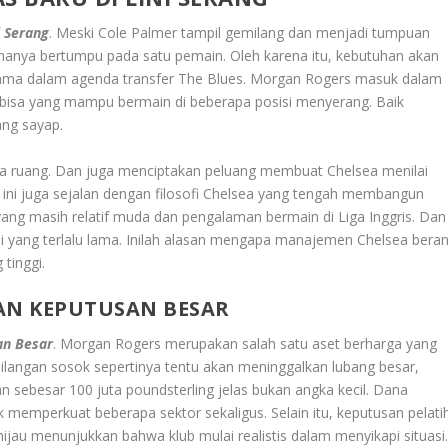
i Serang
. Meski Cole Palmer tampil gemilang dan menjadi tumpuan
ika hanya bertumpu pada satu pemain. Oleh karena itu, kebutuhan akan
tama dalam agenda transfer The Blues. Morgan Rogers masuk dalam
rbabisa yang mampu bermain di beberapa posisi menyerang. Baik
ng sayap.
uang. Dan juga menciptakan peluang membuat Chelsea menilai
i ini juga sejalan dengan filosofi Chelsea yang tengah membangun
ang masih relatif muda dan pengalaman bermain di Liga Inggris. Dan
i yang terlalu lama. Inilah alasan mengapa manajemen Chelsea beran
tinggi.
AN KEPUTUSAN BESAR
an Besar
. Morgan Rogers merupakan salah satu aset berharga yang
hilangan sosok sepertinya tentu akan meninggalkan lubang besar,
sebesar 100 juta poundsterling jelas bukan angka kecil. Dana
k memperkuat beberapa sektor sekaligus. Selain itu, keputusan pelati
jau menunjukkan bahwa klub mulai realistis dalam menyikapi situasi