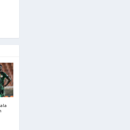
iala
h