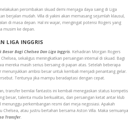
ensi melakukan perombakan skuad demi menjaga daya saing di Liga
 akan berjalan mudah. Villa di yakini akan memasang sejumlah klausul,
lan di masa depan. Hal ini wajar, mengingat potensi Rogers yang
pa musim ke depan.
N LIGA INGGRIS
 Besar Bagi Chelsea Dan Liga Inggris
. Kehadiran Morgan Rogers
helsea, sekaligus meningkatkan persaingan internal di skuad. Bagi
ahwa mereka masih serius bersaing di papan atas. Setelah beberapa
er menunjukkan ambisi besar untuk kembali menjadi penantang gelar.
tersebut. Tentunya jika mampu beradaptasi dengan cepat.
an, transfer bernilai fantastis ini kembali menegaskan status kompetis
uang besar, talenta muda berkualitas, dan persaingan ketat antar klub
nggal menunggu perkembangan resmi dari meja negosiasi. Apakah
 Chelsea, atau justru bertahan bersama Aston Villa. Maka semuany
sa Transfer
.