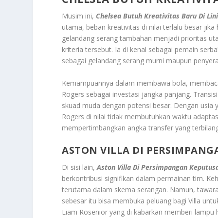
Musim ini,
Chelsea Butuh Kreativitas Baru Di Lin
utama, beban kreativitas di nilai terlalu besar j
gelandang serang tambahan menjadi prioritas u
kriteria tersebut. Ia di kenal sebagai pemain se
sebagai gelandang serang murni maupun penyera
Kemampuannya dalam membawa bola, membaca r
Rogers sebagai investasi jangka panjang. Transis
skuad muda dengan potensi besar. Dengan usia y
Rogers di nilai tidak membutuhkan waktu adaptas
mempertimbangkan angka transfer yang terbilang 
ASTON VILLA DI PERSIMPANG
Di sisi lain,
Aston Villa Di Persimpangan Keputus
berkontribusi signifikan dalam permainan tim. Ke
terutama dalam skema serangan. Namun, tawaran 
sebesar itu bisa membuka peluang bagi Villa untu
Liam Rosenior yang di kabarkan memberi lampu hi