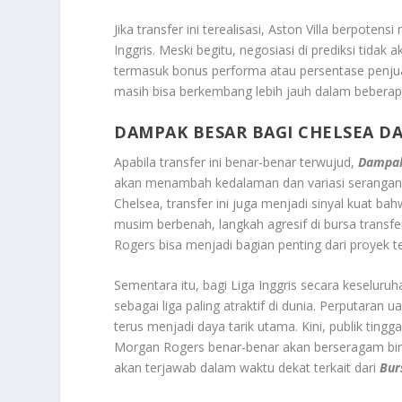
Jika transfer ini terealisasi, Aston Villa berpot
Inggris. Meski begitu, negosiasi di prediksi tidak
termasuk bonus performa atau persentase penjua
masih bisa berkembang lebih jauh dalam bebera
DAMPAK BESAR BAGI CHELSEA DA
Apabila transfer ini benar-benar terwujud,
Dampak
akan menambah kedalaman dan variasi serangan C
Chelsea, transfer ini juga menjadi sinyal kuat b
musim berbenah, langkah agresif di bursa transf
Rogers bisa menjadi bagian penting dari proyek 
Sementara itu, bagi Liga Inggris secara keseluruh
sebagai liga paling atraktif di dunia. Perputaran 
terus menjadi daya tarik utama. Kini, publik ti
Morgan Rogers benar-benar akan berseragam biru
akan terjawab dalam waktu dekat terkait dari
Bur