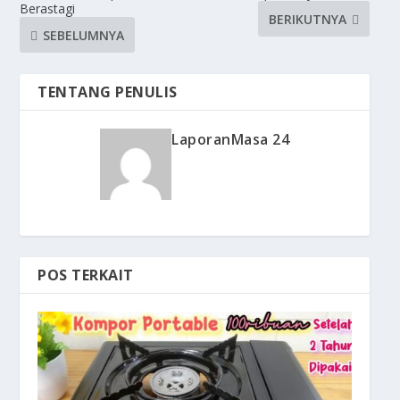
Berastagi
BERIKUTNYA
SEBELUMNYA
TENTANG PENULIS
LaporanMasa 24
POS TERKAIT