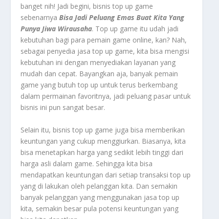
banget nih! Jadi begini, bisnis top up game
sebenarnya
Bisa Jadi Peluang Emas Buat Kita
Yang
Punya Jiwa Wirausaha
. Top up game itu udah jadi
kebutuhan bagi para pemain game online, kan? Nah,
sebagai penyedia jasa top up game, kita bisa mengisi
kebutuhan ini dengan menyediakan layanan yang
mudah dan cepat. Bayangkan aja, banyak pemain
game yang butuh top up untuk terus berkembang
dalam permainan favoritnya, jadi peluang pasar untuk
bisnis ini pun sangat besar.
Selain itu, bisnis top up game juga bisa memberikan
keuntungan yang cukup menggiurkan. Biasanya, kita
bisa menetapkan harga yang sedikit lebih tinggi dari
harga asli dalam game. Sehingga kita bisa
mendapatkan keuntungan dari setiap transaksi top up
yang di lakukan oleh pelanggan kita. Dan semakin
banyak pelanggan yang menggunakan jasa top up
kita, semakin besar pula potensi keuntungan yang