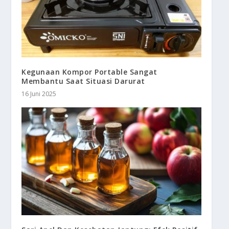
Kegunaan Kompor Portable Sangat
Membantu Saat Situasi Darurat
16 Juni 2025