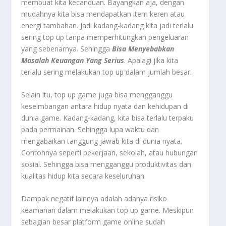
membuat kita kecanduan. Bayangkan aja, dengan
mudahnya kita bisa mendapatkan item keren atau
energi tambahan. Jadi kadang-kadang kita jadi terlalu
sering top up tanpa memperhitungkan pengeluaran
yang sebenarnya. Sehingga
Bisa Menyebabkan
Masalah Keuangan Yang Serius
. Apalagi jika kita
terlalu sering melakukan top up dalam jumlah besar.
Selain itu, top up game juga bisa mengganggu
keseimbangan antara hidup nyata dan kehidupan di
dunia game. Kadang-kadang, kita bisa terlalu terpaku
pada permainan. Sehingga lupa waktu dan
mengabaikan tanggung jawab kita di dunia nyata.
Contohnya seperti pekerjaan, sekolah, atau hubungan
sosial. Sehingga bisa mengganggu produktivitas dan
kualitas hidup kita secara keseluruhan.
Dampak negatif lainnya adalah adanya risiko
keamanan dalam melakukan top up game. Meskipun
sebagian besar platform game online sudah