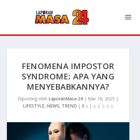
FENOMENA IMPOSTOR
SYNDROME: APA YANG
MENYEBABKANNYA?
Diposting oleh
LaporanMasa 24
|
Mar 18, 2025
|
LIFESTYLE
,
NEWS
,
TREND
|
0
|