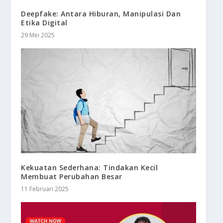
Deepfake: Antara Hiburan, Manipulasi Dan
Etika Digital
29 Mei 2025
Kekuatan Sederhana: Tindakan Kecil
Membuat Perubahan Besar
11 Februari 2025