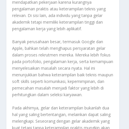
mendapatkan pekerjaan karena kurangnya
pengalaman praktis atau keterampilan teknis yang
relevan. Di sisi lain, ada individu yang tanpa gelar
akademik tetapi memiliki keterampilan tinggi dan
pengalaman kerja yang lebih aplikatif.
Banyak perusahaan besar, termasuk Google dan
Apple, bahkan telah menghapus persyaratan gelar
dalam proses rekrutmen mereka. Mereka lebih fokus
pada portofolio, pengalaman kerja, serta kemampuan
menyelesaikan masalah secara nyata. Hal ini
menunjukkan bahwa keterampilan baik teknis maupun
soft skills seperti komunikasi, kepemimpinan, dan
pemecahan masalah menjadi faktor yang lebih di
perhitungkan dalam seleksi karyawan.
Pada akhirnya, gelar dan keterampilan bukanlah dua
hal yang saling bertentangan, melainkan dapat saling
melengkapi. Seseorang dengan gelar akademik yang
kuat tetapi tanpa keterampilan praktis mungkin akan