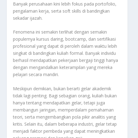
Banyak perusahaan kini lebih fokus pada portofolio,
pengalaman kerja, serta soft skills di bandingkan
sekadar ijazah.
Fenomena ini semakin terlihat dengan semakin
populernya kursus daring, bootcamp, dan sertifikasi
profesional yang dapat di peroleh dalam waktu lebih
singkat di bandingkan kuliah formal. Banyak individu
berhasil mendapatkan pekerjaan bergaji tinggi hanya
dengan mengandalkan keterampilan yang mereka
pelajari secara mandiri.
Meskipun demikian, bukan berarti gelar akademik
tidak lagi penting. Bagi sebagian orang, kuliah bukan
hanya tentang mendapatkan gelar, tetapi juga
membangun jaringan, memperdalam pemahaman
teori, serta mengembangkan pola pikir analitis yang
kritis. Selain itu, dalam beberapa industri, gelar tetap
menjadi faktor pembeda yang dapat meningkatkan