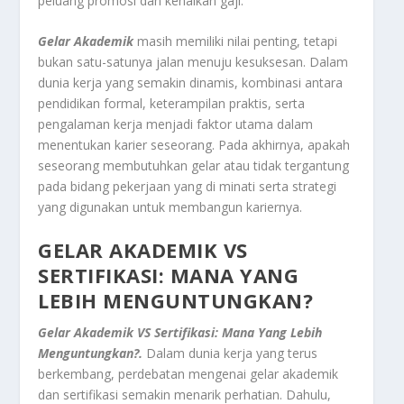
peluang promosi dan kenaikan gaji.
Gelar
Akademik
masih memiliki nilai penting, tetapi
bukan satu-satunya jalan menuju kesuksesan. Dalam
dunia kerja yang semakin dinamis, kombinasi antara
pendidikan formal, keterampilan praktis, serta
pengalaman kerja menjadi faktor utama dalam
menentukan karier seseorang. Pada akhirnya, apakah
seseorang membutuhkan gelar atau tidak tergantung
pada bidang pekerjaan yang di minati serta strategi
yang digunakan untuk membangun kariernya.
GELAR AKADEMIK VS
SERTIFIKASI: MANA YANG
LEBIH MENGUNTUNGKAN?
Gelar Akademik VS Sertifikasi: Mana Yang Lebih
Menguntungkan?.
Dalam dunia kerja yang terus
berkembang, perdebatan mengenai gelar akademik
dan sertifikasi semakin menarik perhatian. Dahulu,