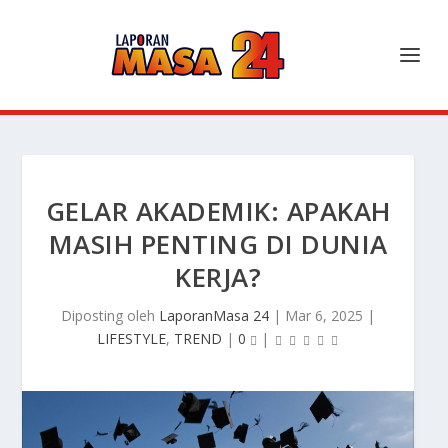
GELAR AKADEMIK: APAKAH
MASIH PENTING DI DUNIA
KERJA?
Diposting oleh
LaporanMasa 24
|
Mar 6, 2025
|
LIFESTYLE
,
TREND
|
0
|