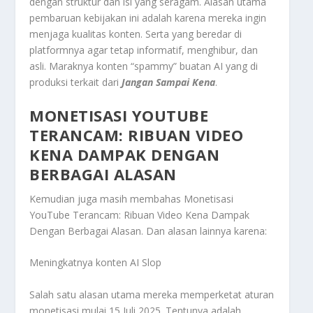
dengan struktur dan isi yang seragam. Alasan utama
pembaruan kebijakan ini adalah karena mereka ingin
menjaga kualitas konten. Serta yang beredar di
platformnya agar tetap informatif, menghibur, dan
asli. Maraknya konten “spammy” buatan AI yang di
produksi terkait dari
Jangan Sampai Kena
.
MONETISASI YOUTUBE
TERANCAM: RIBUAN VIDEO
KENA DAMPAK DENGAN
BERBAGAI ALASAN
Kemudian juga masih membahas
Monetisasi
YouTube Terancam: Ribuan Video Kena Dampak
Dengan Berbagai Alasan
. Dan alasan lainnya karena:
Meningkatnya konten AI Slop
Salah satu alasan utama mereka memperketat aturan
monetisasi mulai 15 Juli 2025. Tentunya adalah