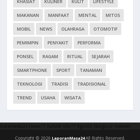
KHASIAT
KULINER
KULIT
LIFESTYLE
MAKANAN
MANFAAT
MENTAL
MITOS
MOBIL
NEWS
OLAHRAGA
OTOMOTIF
PEMIMPIN
PENYAKIT
PERFORMA
PONSEL
RAGAM
RITUAL
SEJARAH
SMARTPHONE
SPORT
TANAMAN
TEKNOLOGI
TRADISI
TRADISIONAL
TREND
USAHA
WISATA
Dutamedia24
Dewa77
Rafa88
rafa77
Rgo365
Slotgacor
Hokiwin
Copyright © 2026
All Rights Reserved.
LaporanMasa24