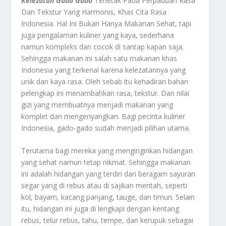
Kelezatan Gado Gado
Terletak Pada Perpaduan Rasa
Dan Tekstur Yang Harmonis, Khas Cita Rasa
Indonesia. Hal Ini Bukan Hanya Makanan Sehat, tapi
juga pengalaman kuliner yang kaya, sederhana
namun kompleks dan cocok di santap kapan saja.
Sehingga makanan ini salah satu makanan khas
Indonesia yang terkenal karena kelezatannya yang
unik dan kaya rasa. Oleh sebab itu kehadiran bahan
pelengkap ini menambahkan rasa, tekstur. Dan nilai
gizi yang membuatnya menjadi makanan yang
komplet dan mengenyangkan. Bagi pecinta kuliner
Indonesia, gado-gado sudah menjadi pilihan utama.
Terutama bagi mereka yang menginginkan hidangan
yang sehat namun tetap nikmat. Sehingga makanan
ini adalah hidangan yang terdiri dari beragam sayuran
segar yang di rebus atau di sajikan mentah, seperti
kol, bayam, kacang panjang, tauge, dan timun. Selain
itu, hidangan ini juga di lengkapi dengan kentang
rebus, telur rebus, tahu, tempe, dan kerupuk sebagai