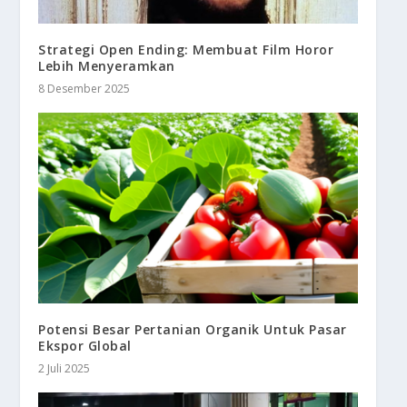
Strategi Open Ending: Membuat Film Horor
Lebih Menyeramkan
8 Desember 2025
Potensi Besar Pertanian Organik Untuk Pasar
Ekspor Global
2 Juli 2025