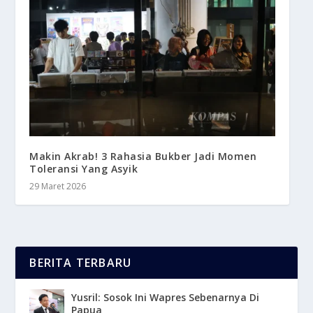
Makin Akrab! 3 Rahasia Bukber Jadi Momen
Toleransi Yang Asyik
29 Maret 2026
BERITA TERBARU
Yusril: Sosok Ini Wapres Sebenarnya Di
Papua