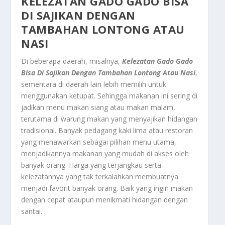
KELEZATAN GADO GADO
BISA
DI SAJIKAN DENGAN
TAMBAHAN LONTONG ATAU
NASI
Di beberapa daerah, misalnya,
Kelezatan Gado Gado
Bisa Di Sajikan Dengan Tambahan Lontong Atau Nasi
,
sementara di daerah lain lebih memilih untuk
menggunakan ketupat. Sehingga makanan ini sering di
jadikan menu makan siang atau makan malam,
terutama di warung makan yang menyajikan hidangan
tradisional. Banyak pedagang kaki lima atau restoran
yang menawarkan sebagai pilihan menu utama,
menjadikannya makanan yang mudah di akses oleh
banyak orang. Harga yang terjangkau serta
kelezatannya yang tak terkalahkan membuatnya
menjadi favorit banyak orang. Baik yang ingin makan
dengan cepat ataupun menikmati hidangan dengan
santai.