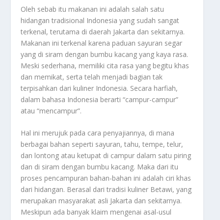
Oleh sebab itu makanan ini adalah salah satu
hidangan tradisional Indonesia yang sudah sangat
terkenal, terutama di daerah Jakarta dan sekitarnya.
Makanan ini terkenal karena paduan sayuran segar
yang di siram dengan bumbu kacang yang kaya rasa.
Meski sederhana, memiliki cita rasa yang begitu khas
dan memikat, serta telah menjadi bagian tak
terpisahkan dari kuliner Indonesia. Secara harfiah,
dalam bahasa Indonesia berarti “campur-campur”
atau “mencampur”.
Hal ini merujuk pada cara penyajiannya, di mana
berbagai bahan seperti sayuran, tahu, tempe, telur,
dan lontong atau ketupat di campur dalam satu piring
dan di siram dengan bumbu kacang. Maka dari itu
proses pencampuran bahan-bahan ini adalah ciri khas
dari hidangan. Berasal dari tradisi kuliner Betawi, yang
merupakan masyarakat asli Jakarta dan sekitarnya.
Meskipun ada banyak klaim mengenai asal-usul