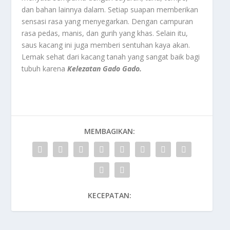
dan bahan lainnya dalam. Setiap suapan memberikan
sensasi rasa yang menyegarkan. Dengan campuran
rasa pedas, manis, dan gurih yang khas. Selain itu,
saus kacang ini juga memberi sentuhan kaya akan.
Lemak sehat dari kacang tanah yang sangat baik bagi
tubuh karena
Kelezatan Gado Gado.
MEMBAGIKAN:
KECEPATAN: