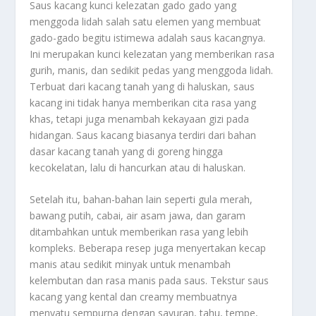
Saus kacang kunci kelezatan gado gado yang
menggoda lidah
salah satu elemen yang membuat
gado-gado begitu istimewa adalah saus kacangnya.
Ini merupakan kunci kelezatan yang memberikan rasa
gurih, manis, dan sedikit pedas yang menggoda lidah.
Terbuat dari kacang tanah yang di haluskan, saus
kacang ini tidak hanya memberikan cita rasa yang
khas, tetapi juga menambah kekayaan gizi pada
hidangan. Saus kacang biasanya terdiri dari bahan
dasar kacang tanah yang di goreng hingga
kecokelatan, lalu di hancurkan atau di haluskan.
Setelah itu, bahan-bahan lain seperti gula merah,
bawang putih, cabai, air asam jawa, dan garam
ditambahkan untuk memberikan rasa yang lebih
kompleks. Beberapa resep juga menyertakan kecap
manis atau sedikit minyak untuk menambah
kelembutan dan rasa manis pada saus. Tekstur saus
kacang yang kental dan creamy membuatnya
menyatu sempurna dengan sayuran, tahu, tempe,