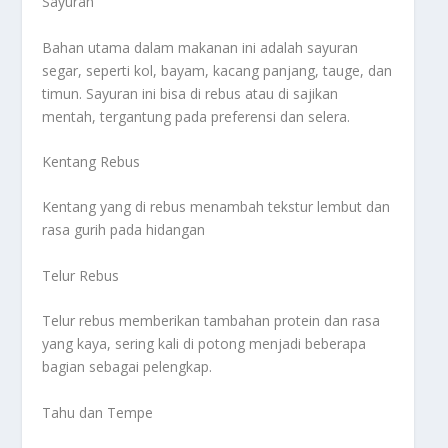
Sayuran
Bahan utama dalam makanan ini adalah sayuran
segar, seperti kol, bayam, kacang panjang, tauge, dan
timun. Sayuran ini bisa di rebus atau di sajikan
mentah, tergantung pada preferensi dan selera.
Kentang Rebus
Kentang yang di rebus menambah tekstur lembut dan
rasa gurih pada hidangan
Telur Rebus
Telur rebus memberikan tambahan protein dan rasa
yang kaya, sering kali di potong menjadi beberapa
bagian sebagai pelengkap.
Tahu dan Tempe