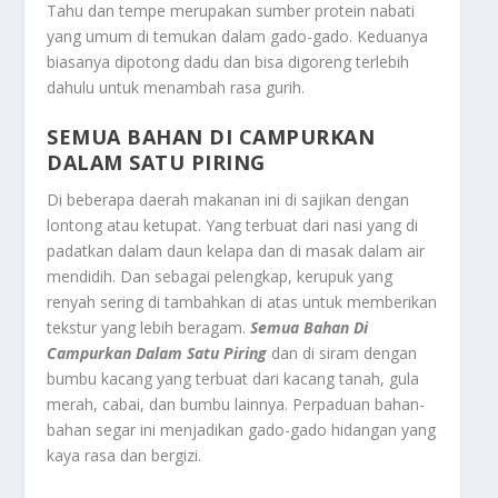
Tahu dan tempe merupakan sumber protein nabati
yang umum di temukan dalam gado-gado. Keduanya
biasanya dipotong dadu dan bisa digoreng terlebih
dahulu untuk menambah rasa gurih.
SEMUA BAHAN DI CAMPURKAN
DALAM SATU PIRING
Di beberapa daerah makanan ini di sajikan dengan
lontong atau ketupat. Yang terbuat dari nasi yang di
padatkan dalam daun kelapa dan di masak dalam air
mendidih. Dan sebagai pelengkap, kerupuk yang
renyah sering di tambahkan di atas untuk memberikan
tekstur yang lebih beragam.
Semua Bahan Di
Campurkan Dalam Satu Piring
dan di siram dengan
bumbu kacang yang terbuat dari kacang tanah, gula
merah, cabai, dan bumbu lainnya. Perpaduan bahan-
bahan segar ini menjadikan gado-gado hidangan yang
kaya rasa dan bergizi.